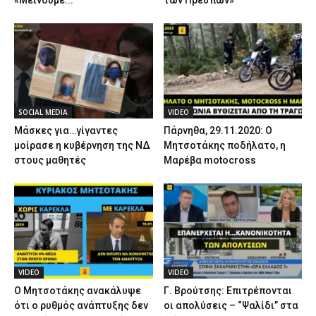
SOCIAL MEDIA
VIDEO
Μάσκες για…γίγαντες
Πάρνηθα, 29.11.2020: Ο
μοίρασε η κυβέρνηση της ΝΔ
Μητσοτάκης ποδήλατο, η
στους μαθητές
Μαρέβα motocross
VIDEO
VIDEO
Ο Μητσοτάκης ανακάλυψε
Γ. Βρούτσης: Επιτρέπονται
ότι ο ρυθμός ανάπτυξης δεν
οι απολύσεις – “Ψαλίδι” στα