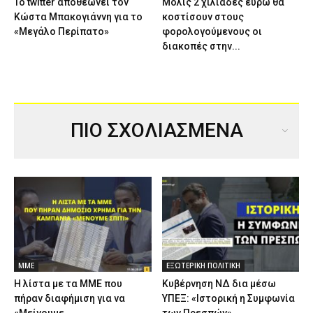
Το twitter αποθεώνει τον
Μόλις 2 χιλιάδες ευρώ θα
Κώστα Μπακογιάννη για το
κοστίσουν στους
«Μεγάλο Περίπατο»
φορολογούμενους οι
διακοπές στην...
ΠΙΟ ΣΧΟΛΙΑΣΜΕΝΑ
ΜΜΕ
ΕΞΩΤΕΡΙΚΗ ΠΟΛΙΤΙΚΗ
Η λίστα με τα ΜΜΕ που
Κυβέρνηση ΝΔ δια μέσω
πήραν διαφήμιση για να
ΥΠΕΞ: «Ιστορική η Συμφωνία
«Μείνουμε...
των Πρεσπών»