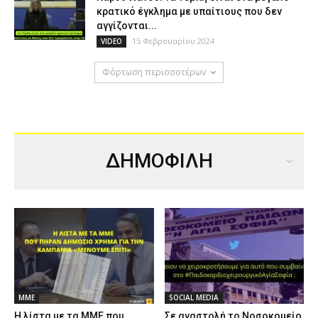
κρατικό έγκλημα με υπαίτιους που δεν
αγγίζονται...
15 Φεβρουαρίου 2024
VIDEO
Φόρτωση περισσοτέρων
ΔΗΜΟΦΙΛΗ
ΜΜΕ
SOCIAL MEDIA
Η λίστα με τα ΜΜΕ που
Σε αναστολή το Νοσοκομείο