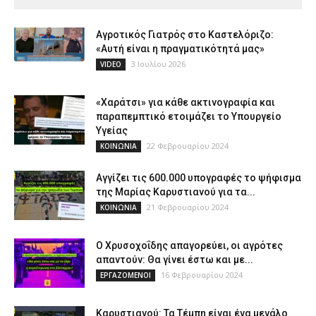
Αγροτικός Γιατρός στο Καστελόριζο:
«Αυτή είναι η πραγματικότητά μας»
3 Ιουλίου 2026
VIDEO
«Χαράτσι» για κάθε ακτινογραφία και
παραπεμπτικό ετοιμάζει το Υπουργείο
Υγείας
22 Φεβρουαρίου 2024
ΚΟΙΝΩΝΙΑ
Αγγίζει τις 600.000 υπογραφές το ψήφισμα
της Μαρίας Καρυστιανού για τα...
21 Φεβρουαρίου 2024
ΚΟΙΝΩΝΙΑ
Ο Χρυσοχοΐδης απαγορεύει, οι αγρότες
απαντούν: Θα γίνει έστω και με...
16 Φεβρουαρίου 2024
ΕΡΓΑΖΟΜΕΝΟΙ
Καρυστιανού: Τα Τέμπη είναι ένα μεγάλο