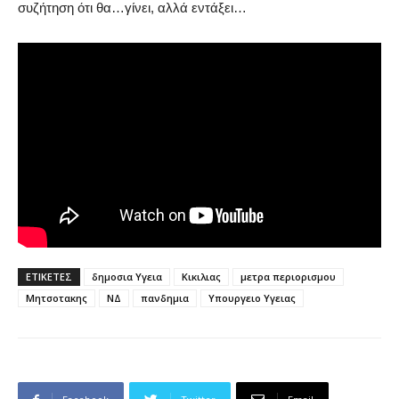
συζήτηση ότι θα…γίνει, αλλά εντάξει…
ΕΤΙΚΕΤΕΣ
δημοσια Υγεια
Κικιλιας
μετρα περιορισμου
Μητσοτακης
ΝΔ
πανδημια
Υπουργειο Υγειας