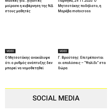
Μάσκες για…γίγαντες
Πάρνηθα, 29.11.2020: Ο
μοίρασε η κυβέρνηση της ΝΔ
Μητσοτάκης ποδήλατο, η
στους μαθητές
Μαρέβα motocross
VIDEO
VIDEO
Ο Μητσοτάκης ανακάλυψε
Γ. Βρούτσης: Επιτρέπονται
ότι ο ρυθμός ανάπτυξης δεν
οι απολύσεις – “Ψαλίδι” στα
μπορεί να νομοθετηθεί
δώρα
SOCIAL MEDIA