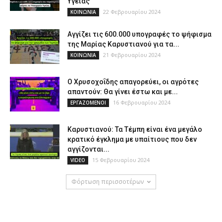
Υγείας
22 Φεβρουαρίου 2024
ΚΟΙΝΩΝΙΑ
Αγγίζει τις 600.000 υπογραφές το ψήφισμα
της Μαρίας Καρυστιανού για τα...
21 Φεβρουαρίου 2024
ΚΟΙΝΩΝΙΑ
Ο Χρυσοχοΐδης απαγορεύει, οι αγρότες
απαντούν: Θα γίνει έστω και με...
16 Φεβρουαρίου 2024
ΕΡΓΑΖΟΜΕΝΟΙ
Καρυστιανού: Τα Τέμπη είναι ένα μεγάλο
κρατικό έγκλημα με υπαίτιους που δεν
αγγίζονται...
15 Φεβρουαρίου 2024
VIDEO
Φόρτωση περισσοτέρων