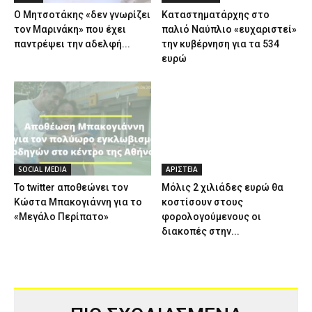
Ο Μητσοτάκης «δεν γνωρίζει
Καταστηματάρχης στο
τον Μαρινάκη» που έχει
παλιό Ναύπλιο «ευχαριστεί»
παντρέψει την αδελφή...
την κυβέρνηση για τα 534
ευρώ
SOCIAL MEDIA
ΑΡΙΣΤΕΙΑ
Το twitter αποθεώνει τον
Μόλις 2 χιλιάδες ευρώ θα
Κώστα Μπακογιάννη για το
κοστίσουν στους
«Μεγάλο Περίπατο»
φορολογούμενους οι
διακοπές στην...