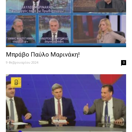
Μπράβο Παύλο Μαρινάκη!
9 Φεβρουαρίου 2024
0