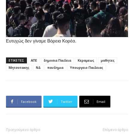
Ευτυχώς δεν γίναμε Βόρεια Κορέα.
ΕΤΙΚΕΤΕΣ
ΑΠΕ
δημοσια Παιδεια
Κεραμεως
μαθητες
Μητσοτακης
ΝΔ
πανδημια
Υπουργειο Παιδειας
Facebook
Twitter
Email
Προηγούμενο άρθρο
Επόμενο άρθρο