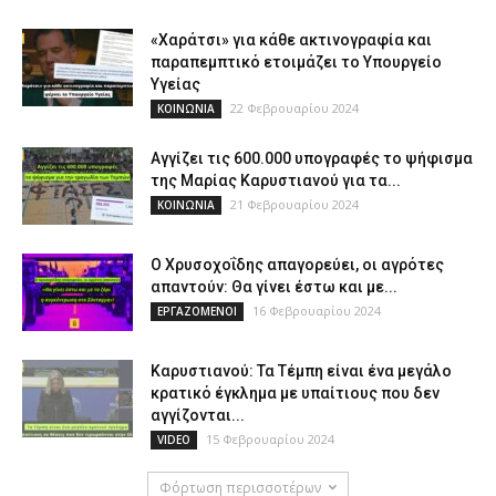
«Χαράτσι» για κάθε ακτινογραφία και
παραπεμπτικό ετοιμάζει το Υπουργείο
Υγείας
22 Φεβρουαρίου 2024
ΚΟΙΝΩΝΙΑ
Αγγίζει τις 600.000 υπογραφές το ψήφισμα
της Μαρίας Καρυστιανού για τα...
21 Φεβρουαρίου 2024
ΚΟΙΝΩΝΙΑ
Ο Χρυσοχοΐδης απαγορεύει, οι αγρότες
απαντούν: Θα γίνει έστω και με...
16 Φεβρουαρίου 2024
ΕΡΓΑΖΟΜΕΝΟΙ
Καρυστιανού: Τα Τέμπη είναι ένα μεγάλο
κρατικό έγκλημα με υπαίτιους που δεν
αγγίζονται...
15 Φεβρουαρίου 2024
VIDEO
Φόρτωση περισσοτέρων