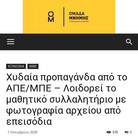
ΟΜΑΔΑ
ΚΟΙΝΩΝΙΑ
ΜΜΕ
Χυδαία προπαγάνδα από το
ΜΝΗΜΗΣ
ΑΠΕ/ΜΠΕ – Λοιδορεί το
μαθητικό συλλαλητήριο με
φωτογραφία αρχείου από
επεισόδια
1 Οκτωβρίου 2020
570
0