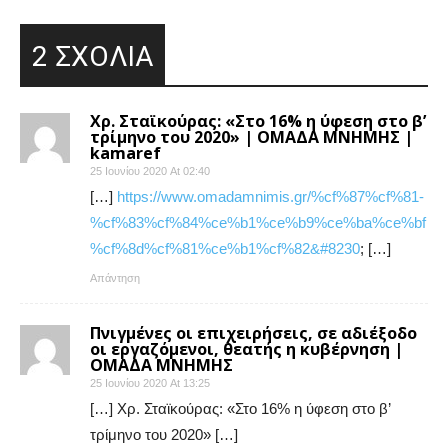
2 ΣΧΟΛΙΑ
Χρ. Σταϊκούρας: «Στο 16% η ύφεση στο β’
τρίμηνο του 2020» | ΟΜΑΔΑ ΜΝΗΜΗΣ |
kamaref
25 Ιουνίου 2020 At 02:40
[…]
https://www.omadamnimis.gr/%cf%87%cf%81-
%cf%83%cf%84%ce%b1%ce%b9%ce%ba%ce%bf
%cf%8d%cf%81%ce%b1%cf%82&#8230
; […]
Απάντηση
Πνιγμένες οι επιχειρήσεις, σε αδιέξοδο
οι εργαζόμενοι, θεατής η κυβέρνηση |
ΟΜΑΔΑ ΜΝΗΜΗΣ
25 Ιουνίου 2020 At 13:25
[…] Χρ. Σταϊκούρας: «Στο 16% η ύφεση στο β’
τρίμηνο του 2020» […]