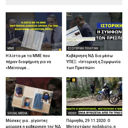
ΜΜΕ
ΕΞΩΤΕΡΙΚΗ ΠΟΛΙΤΙΚΗ
Η λίστα με τα ΜΜΕ που
Κυβέρνηση ΝΔ δια μέσω
πήραν διαφήμιση για να
ΥΠΕΞ: «Ιστορική η Συμφωνία
«Μείνουμε...
των Πρεσπών»
SOCIAL MEDIA
VIDEO
Μάσκες για…γίγαντες
Πάρνηθα, 29.11.2020: Ο
μοίρασε η κυβέρνηση της ΝΔ
Μητσοτάκης ποδήλατο, η