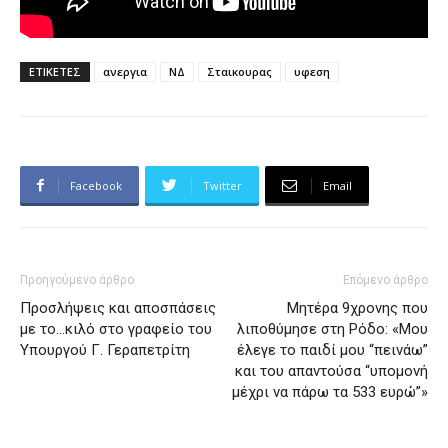
ΕΤΙΚΕΤΕΣ
ανεργια
ΝΔ
Σταικουρας
υφεση
Facebook
Twitter
Email
Προηγούμενο άρθρο
Επόμενο άρθρο
Προσλήψεις και αποσπάσεις
Μητέρα 9χρονης που
με το…κιλό στο γραφείο του
λιποθύμησε στη Ρόδο: «Μου
Υπουργού Γ. Γεραπετρίτη
έλεγε το παιδί μου “πεινάω”
και του απαντούσα “υπομονή
μέχρι να πάρω τα 533 ευρώ”»