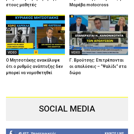
στους μαθητές
Μαρέβα motocross
VIDEO
VIDEO
Ο Μητσοτάκης ανακάλυψε
Γ. Βρούτσης: Επιτρέπονται
ότι ο ρυθμός ανάπτυξης δεν
οι απολύσεις – “Ψαλίδι” στα
μπορεί να νομοθετηθεί
δώρα
SOCIAL MEDIA
45,637
Υποστηρικτές
ΚΆΝΤΕ LIKE