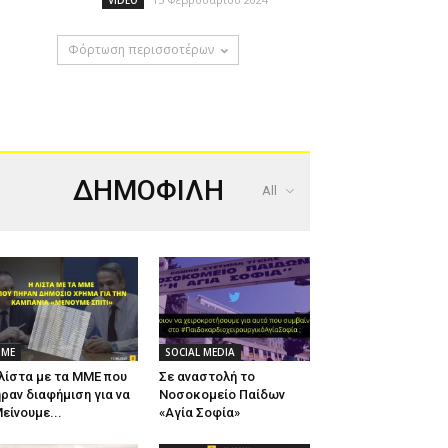
VIDEO
Φόρτωση περισσοτέρων
ΔΗΜΟΦΙΛΗ
All
ΜΕ
SOCIAL MEDIA
λίστα με τα ΜΜΕ που
Σε αναστολή το
ραν διαφήμιση για να
Νοσοκομείο Παίδων
είνουμε...
«Αγία Σοφία»