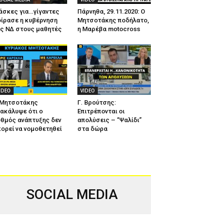
άσκες για…γίγαντες
Πάρνηθα, 29.11.2020: Ο
ίρασε η κυβέρνηση
Μητσοτάκης ποδήλατο,
ης ΝΔ στους μαθητές
η Μαρέβα motocross
IDEO
VIDEO
 Μητσοτάκης
Γ. Βρούτσης:
ακάλυψε ότι ο
Επιτρέπονται οι
θμός ανάπτυξης δεν
απολύσεις – “Ψαλίδι”
ορεί να νομοθετηθεί
στα δώρα
SOCIAL MEDIA