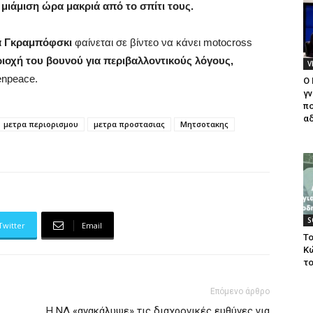
 μιάμιση ώρα μακριά από το σπίτι τους.
 Γκραμπόφσκι
φαίνεται σε βίντεο να κάνει motocross
ιοχή του βουνού για περιβαλλοντικούς λόγους,
V
enpeace.
Ο
γν
πο
αδ
μετρα περιορισμου
μετρα προστασιας
Μητσοτακης
S
Twitter
Email
Το
Κ
το
Επόμενο άρθρο
Η ΝΔ «ανακάλυψε» τις διαχρονικές ευθύνες για