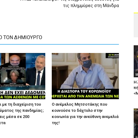
τις πλημμύρες στη Μάνδρα
Ο ΤΟΝ ΔΗΜΙΟΥΡΓΟ
Μ
Η 
πή
«Μ
ι με τη διαχείριση του
Ο ανέμελος Μητσοτάκης που
ύματος της πανδημίας;
κουνούσε το δάχτυλο στην
εις μέσα σε 200
κοινωνία για την ανεύθυνη ανεμελιά
πτα
της!
S