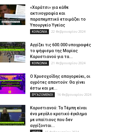
«Χαράτσι» για κάθε
ακτινογραφία και
παραπεμπτικό ετοιμάζει το
Υπουργείο Υγείας
22 Φεβρουαρίου 2024
ΚΟΙΝΩΝΙΑ
Αγγίζει τις 600.000 υπογραφές
το ψήφισμα της Μαρίας
Καρυστιανού για τα...
21 Φεβρουαρίου 2024
ΚΟΙΝΩΝΙΑ
Ο Χρυσοχοΐδης απαγορεύει, οι
αγρότες απαντούν: Θα γίνει
έστω και με...
16 Φεβρουαρίου 2024
ΕΡΓΑΖΟΜΕΝΟΙ
Καρυστιανού: Τα Τέμπη είναι
ένα μεγάλο κρατικό έγκλημα
με υπαίτιους που δεν
αγγίζονται...
15 Φεβρουαρίου 2024