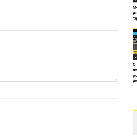
Μ
μο
τ
V
Ο
αν
ρυ
μπ