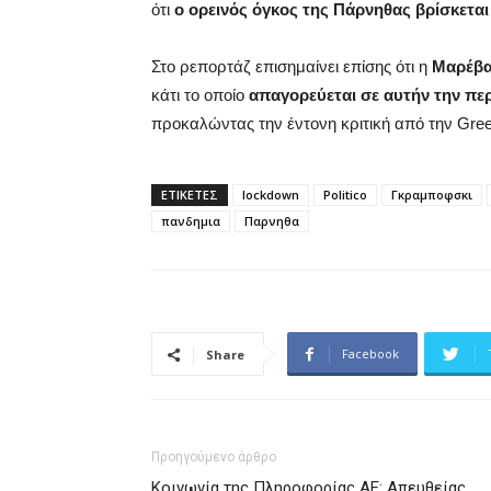
ότι
ο ορεινός όγκος της Πάρνηθας βρίσκεται
Στο ρεπορτάζ επισημαίνει επίσης ότι η
Μαρέβα
κάτι το οποίο
απαγορεύεται σε αυτήν την περ
προκαλώντας την έντονη κριτική από την Gre
ΕΤΙΚΕΤΕΣ
lockdown
Politico
Γκραμποφσκι
πανδημια
Παρνηθα
Facebook
Share
Προηγούμενο άρθρο
Κοινωνία της Πληροφορίας ΑΕ: Απευθείας