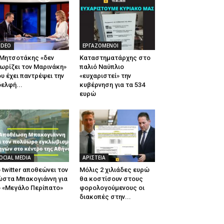
IDEO
ΕΡΓΑΖΟΜΕΝΟΙ
 Μητσοτάκης «δεν
Καταστηματάρχης στο
ωρίζει τον Μαρινάκη»
παλιό Ναύπλιο
υ έχει παντρέψει την
«ευχαριστεί» την
ελφή...
κυβέρνηση για τα 534
ευρώ
OCIAL MEDIA
ΑΡΙΣΤΕΙΑ
 twitter αποθεώνει τον
Μόλις 2 χιλιάδες ευρώ
ώστα Μπακογιάννη για
θα κοστίσουν στους
 «Μεγάλο Περίπατο»
φορολογούμενους οι
διακοπές στην...