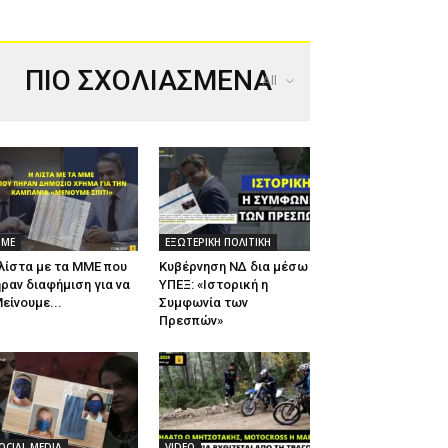
ΠΙΟ ΣΧΟΛΙΑΣΜΕΝΑ
All
ΜΕ
ΕΞΩΤΕΡΙΚΗ ΠΟΛΙΤΙΚΗ
λίστα με τα ΜΜΕ που
Κυβέρνηση ΝΔ δια μέσω
ραν διαφήμιση για να
ΥΠΕΞ: «Ιστορική η
είνουμε...
Συμφωνία των
Πρεσπών»
OCIAL MEDIA
VIDEO