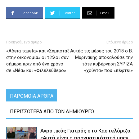
Facebook
Twitter
Email
Προηγούμενο άρθρο
Επόμενο άρθρο
«Άδεια ταμεία» και «Σαμποτάζ
Αυτές τις μέρες του 2018 ο Β.
στην οικονομία» οι τίτλοι σαν
Μαρινάκης αποκαλούσε την
σήμερα πριν από ένα χρόνο
τότε κυβέρνηση ΣΥΡΙΖΑ
σε «Νέα» και «Φιλελεύθερο»
«χούντα» που «πέφτει»
ΠΑΡΟΜΟΙΑ ΑΡΘΡΑ
ΠΕΡΙΣΣΟΤΕΡΑ ΑΠΟ ΤΟΝ ΔΗΜΙΟΥΡΓΟ
Αγροτικός Γιατρός στο Καστελόριζο:
«Αυτή είναι η πραγματικότητά μας»