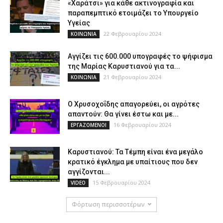
«Χαράτσι» για κάθε ακτινογραφία και
παραπεμπτικό ετοιμάζει το Υπουργείο
Υγείας
22 Φεβρουαρίου 2024
ΚΟΙΝΩΝΙΑ
Αγγίζει τις 600.000 υπογραφές το ψήφισμα
της Μαρίας Καρυστιανού για τα...
21 Φεβρουαρίου 2024
ΚΟΙΝΩΝΙΑ
Ο Χρυσοχοΐδης απαγορεύει, οι αγρότες
απαντούν: Θα γίνει έστω και με...
16 Φεβρουαρίου 2024
ΕΡΓΑΖΟΜΕΝΟΙ
Καρυστιανού: Τα Τέμπη είναι ένα μεγάλο
κρατικό έγκλημα με υπαίτιους που δεν
αγγίζονται...
15 Φεβρουαρίου 2024
VIDEO
Φόρτωση περισσοτέρων