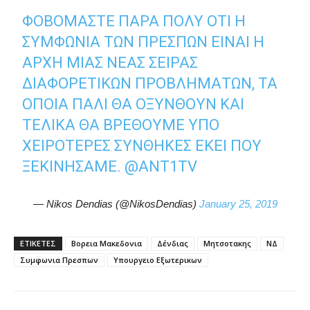
ΦΟΒΌΜΑΣΤΕ ΠΆΡΑ ΠΟΛΎ ΌΤΙ Η
ΣΥΜΦΩΝΊΑ ΤΩΝ ΠΡΕΣΠΏΝ ΕΊΝΑΙ Η
ΑΡΧΉ ΜΙΑΣ ΝΈΑΣ ΣΕΙΡΆΣ
ΔΙΑΦΟΡΕΤΙΚΏΝ ΠΡΟΒΛΗΜΆΤΩΝ, ΤΑ
ΟΠΟΊΑ ΠΆΛΙ ΘΑ ΟΞΥΝΘΟΎΝ ΚΑΙ
ΤΕΛΙΚΆ ΘΑ ΒΡΕΘΟΎΜΕ ΥΠΌ
ΧΕΙΡΌΤΕΡΕΣ ΣΥΝΘΉΚΕΣ ΕΚΕΊ ΠΟΥ
ΞΕΚΙΝΉΣΑΜΕ.
@ANT1TV
— Nikos Dendias (@NikosDendias)
January 25, 2019
ΕΤΙΚΕΤΕΣ
Βορεια Μακεδονια
Δένδιας
Μητσοτακης
ΝΔ
Συμφωνια Πρεσπων
Υπουργειο Εξωτερικων