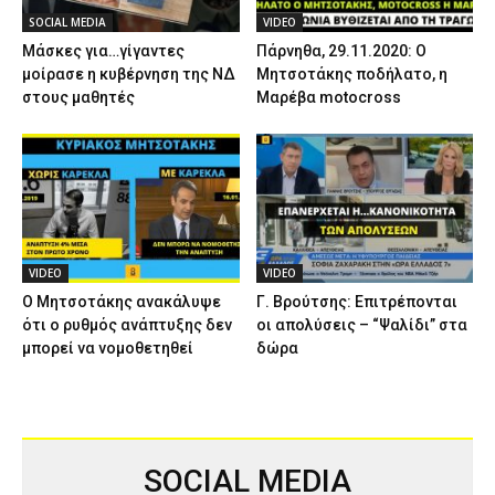
SOCIAL MEDIA
VIDEO
Μάσκες για…γίγαντες
Πάρνηθα, 29.11.2020: Ο
μοίρασε η κυβέρνηση της ΝΔ
Μητσοτάκης ποδήλατο, η
στους μαθητές
Μαρέβα motocross
VIDEO
VIDEO
Ο Μητσοτάκης ανακάλυψε
Γ. Βρούτσης: Επιτρέπονται
ότι ο ρυθμός ανάπτυξης δεν
οι απολύσεις – “Ψαλίδι” στα
μπορεί να νομοθετηθεί
δώρα
SOCIAL MEDIA