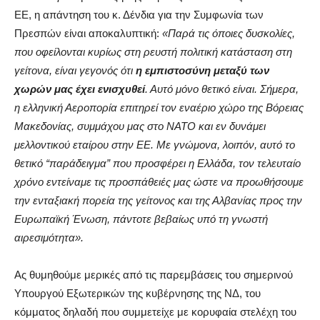
ΕΕ, η απάντηση του κ. Δένδια για την Συμφωνία των
Πρεσπών είναι αποκαλυπτική:
«Παρά τις όποιες δυσκολίες,
που οφείλονται κυρίως στη ρευστή πολιτική κατάσταση στη
γείτονα, είναι γεγονός ότι
η εμπιστοσύνη μεταξύ των
χωρών μας έχει ενισχυθεί
. Αυτό μόνο θετικό είναι. Σήμερα,
η ελληνική Αεροπορία επιτηρεί τον εναέριο χώρο της Βόρειας
Μακεδονίας, συμμάχου μας στο ΝΑΤΟ και εν δυνάμει
μελλοντικού εταίρου στην ΕΕ. Με γνώμονα, λοιπόν, αυτό το
θετικό “παράδειγμα” που προσφέρει η Ελλάδα, τον τελευταίο
χρόνο εντείναμε τις προσπάθειές μας ώστε να προωθήσουμε
την ενταξιακή πορεία της γείτονος και της Αλβανίας προς την
Ευρωπαϊκή Ένωση, πάντοτε βεβαίως υπό τη γνωστή
αιρεσιμότητα».
Ας θυμηθούμε μερικές από τις παρεμβάσεις του σημερινού
Υπουργού Εξωτερικών της κυβέρνησης της ΝΔ, του
κόμματος δηλαδή που συμμετείχε με κορυφαία στελέχη του