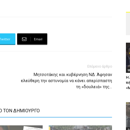
Twitter
Email
Επόμενο άρθρο
Μ
Μητσοτάκης και κυβέρνηση ΝΔ: Άφησαν
Η 
ελεύθερη την αστυνομία να κάνει απερίσπαστη
πή
τη «δουλειά» της…
«Μ
Ο ΤΟΝ ΔΗΜΙΟΥΡΓΟ
S