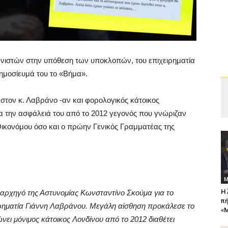
νιστών στην υπόθεση των υποκλοπών, του επιχειρηματία
ημοσίευμά του το «Βήμα».
στον κ. Λαβράνο -αν και φορολογικός κάτοικος
α την ασφάλειά του από το 2012 γεγονός που γνώριζαν
ικονόμου όσο και ο πρώην Γενικός Γραμματέας της
Μ
Η 
ρχηγό της Αστυνομίας Κωνσταντίνο Σκούμα για το
πή
ιρηματία Γιάννη Λαβράνου. Μεγάλη αίσθηση προκάλεσε το
«Μ
νει μόνιμος κάτοικος Λονδίνου από το 2012 διαθέτει