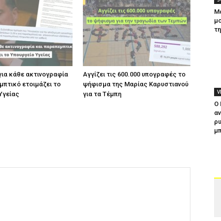
Μ
μο
τ
για κάθε ακτινογραφία
Αγγίζει τις 600.000 υπογραφές το
μπτικό ετοιμάζει το
ψήφισμα της Μαρίας Καρυστιανού
V
Υγείας
για τα Τέμπη
Ο
αν
ρυ
μπ