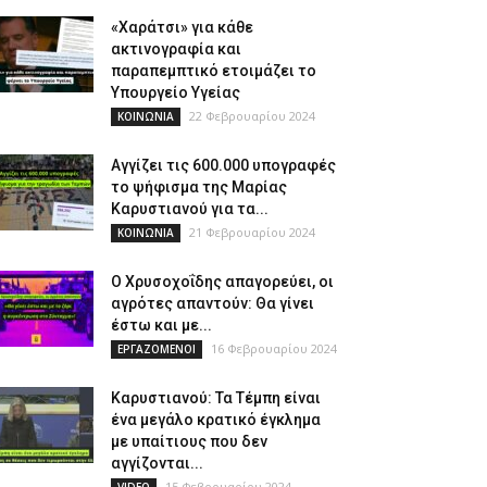
«Χαράτσι» για κάθε
ακτινογραφία και
παραπεμπτικό ετοιμάζει το
Υπουργείο Υγείας
22 Φεβρουαρίου 2024
ΚΟΙΝΩΝΙΑ
Αγγίζει τις 600.000 υπογραφές
το ψήφισμα της Μαρίας
Καρυστιανού για τα...
21 Φεβρουαρίου 2024
ΚΟΙΝΩΝΙΑ
Ο Χρυσοχοΐδης απαγορεύει, οι
αγρότες απαντούν: Θα γίνει
έστω και με...
16 Φεβρουαρίου 2024
ΕΡΓΑΖΟΜΕΝΟΙ
Καρυστιανού: Τα Τέμπη είναι
ένα μεγάλο κρατικό έγκλημα
με υπαίτιους που δεν
αγγίζονται...
15 Φεβρουαρίου 2024