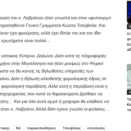
ρηση του κ. Λαβράνου ήταν γνωστή και στον υφυπουργό
παραιτηθέντα Γενικό Γραμματέα Κώστα Τσουβάλα. Και
V
ν έχει φρούρηση, αλλά έχει δίπλα του και τον ίδιο
Ο
γν
α ερωτήματα είναι πολλά…
πο
αδ
κάτοικος Κύπρου. Δηλώνει. Διότι κατά τις πληροφορίες
ν μήνα στην Μεγαλόνησο και ήταν μονίμως στο Ψυχικό
άλιστα να δει κανείς τις δηλωθείσες υπηρεσίες των
βαίνει. Διότι η δήλωση αλλοδαπής φορολογικής έδρας σε
ή φορολογική παράβαση. Αλλά αυτή η παράβαση είναι η
S
επιχειρηματίας που κατά τα δημοσιεύματα βρέθηκε να
Το
υτότητες… Και για όλα αυτά αργά ή γρήγορα θα κληθούν να
Κ
εί στον κ. Λαβράνο. Απλά διότι έχουν γνώσει οι φύλακες…
το
τακης
ΝΔ
παρακολουθησεις
Τσουβαλας
υποκλοπες