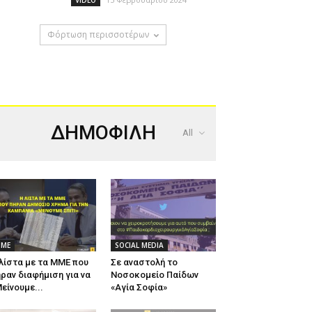
VIDEO
Φόρτωση περισσοτέρων
ΔΗΜΟΦΙΛΗ
All
ΜΕ
SOCIAL MEDIA
λίστα με τα ΜΜΕ που
Σε αναστολή το
ραν διαφήμιση για να
Νοσοκομείο Παίδων
είνουμε...
«Αγία Σοφία»