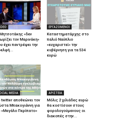
IDEO
ΕΡΓΑΖΟΜΕΝΟΙ
 Μητσοτάκης «δεν
Καταστηματάρχης στο
ωρίζει τον Μαρινάκη»
παλιό Ναύπλιο
υ έχει παντρέψει την
«ευχαριστεί» την
ελφή...
κυβέρνηση για τα 534
ευρώ
OCIAL MEDIA
ΑΡΙΣΤΕΙΑ
 twitter αποθεώνει τον
Μόλις 2 χιλιάδες ευρώ
ώστα Μπακογιάννη για
θα κοστίσουν στους
 «Μεγάλο Περίπατο»
φορολογούμενους οι
διακοπές στην...