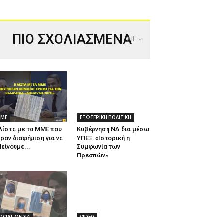
ΠΙΟ ΣΧΟΛΙΑΣΜΕΝΑ
All
ΜΕ
ΕΞΩΤΕΡΙΚΗ ΠΟΛΙΤΙΚΗ
λίστα με τα ΜΜΕ που
Κυβέρνηση ΝΔ δια μέσω
ραν διαφήμιση για να
ΥΠΕΞ: «Ιστορική η
είνουμε...
Συμφωνία των
Πρεσπών»
OCIAL MEDIA
VIDEO