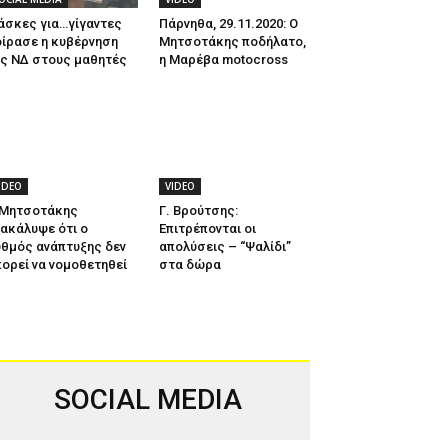
άσκες για…γίγαντες
Πάρνηθα, 29.11.2020: Ο
ίρασε η κυβέρνηση
Μητσοτάκης ποδήλατο,
ης ΝΔ στους μαθητές
η Μαρέβα motocross
IDEO
VIDEO
 Μητσοτάκης
Γ. Βρούτσης:
ακάλυψε ότι ο
Επιτρέπονται οι
θμός ανάπτυξης δεν
απολύσεις – “Ψαλίδι”
ορεί να νομοθετηθεί
στα δώρα
SOCIAL MEDIA