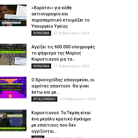
«Χαράτσι» για κάθε
ακτινογραφία και
παραπεμπτικό ετοιμάζει το
Υπουργείο Υγείας
22 Φεβρουαρίου 2024
ΚΟΙΝΩΝΙΑ
Αγγίζει τις 600.000 υπογραφές
το ψήφισμα της Μαρίας
Καρυστιανού για τα...
21 Φεβρουαρίου 2024
ΚΟΙΝΩΝΙΑ
Ο Χρυσοχοΐδης απαγορεύει, οι
αγρότες απαντούν: Θα γίνει
έστω και με...
16 Φεβρουαρίου 2024
ΕΡΓΑΖΟΜΕΝΟΙ
Καρυστιανού: Τα Τέμπη είναι
ένα μεγάλο κρατικό έγκλημα
με υπαίτιους που δεν
αγγίζονται...
15 Φεβρουαρίου 2024