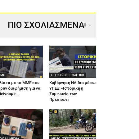
ΠΙΟ ΣΧΟΛΙΑΣΜΕΝΑ
All
ΜΕ
ΕΞΩΤΕΡΙΚΗ ΠΟΛΙΤΙΚΗ
λίστα με τα ΜΜΕ που
Κυβέρνηση ΝΔ δια μέσω
ραν διαφήμιση για να
ΥΠΕΞ: «Ιστορική η
είνουμε...
Συμφωνία των
Πρεσπών»
OCIAL MEDIA
VIDEO