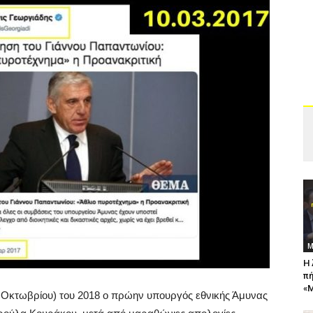
Μ
Η 
πή
«Μ
25 Οκτωβρίου) του 2018 ο πρώην υπουργός εθνικής Άμυνας