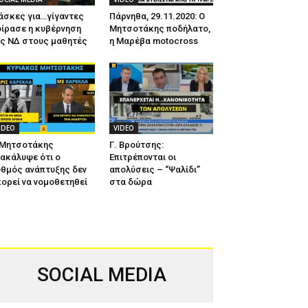
άσκες για…γίγαντες
Πάρνηθα, 29.11.2020: Ο
ίρασε η κυβέρνηση
Μητσοτάκης ποδήλατο,
ης ΝΔ στους μαθητές
η Μαρέβα motocross
IDEO
VIDEO
 Μητσοτάκης
Γ. Βρούτσης:
ακάλυψε ότι ο
Επιτρέπονται οι
θμός ανάπτυξης δεν
απολύσεις – “Ψαλίδι”
ορεί να νομοθετηθεί
στα δώρα
SOCIAL MEDIA