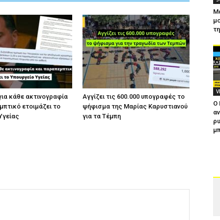
Μ
μο
τ
V
για κάθε ακτινογραφία
Αγγίζει τις 600.000 υπογραφές το
Ο
μπτικό ετοιμάζει το
ψήφισμα της Μαρίας Καρυστιανού
αν
Υγείας
για τα Τέμπη
ρυ
μπ