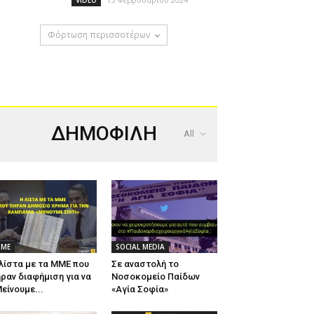
VIDEO
Φόρτωση περισσοτέρων
ΔΗΜΟΦΙΛΗ
All
ΜΕ
SOCIAL MEDIA
λίστα με τα ΜΜΕ που
Σε αναστολή το
ραν διαφήμιση για να
Νοσοκομείο Παίδων
είνουμε...
«Αγία Σοφία»