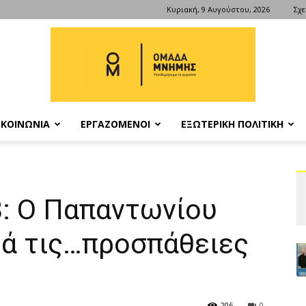
Κυριακή, 9 Αυγούστου, 2026
Σχε
ΚΟΙΝΩΝΙΑ
ΕΡΓΑΖΟΜΕΝΟΙ
ΕΞΩΤΕΡΙΚΗ ΠΟΛΙΤΙΚΗ
ΟΜΑΔΑ
: Ο Παπαντωνίου
ρά τις…προσπάθειες
ΜΝΗΜΗΣ
206
0