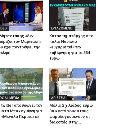
IDEO
ΕΡΓΑΖΟΜΕΝΟΙ
 Μητσοτάκης «δεν
Καταστηματάρχης στο
ωρίζει τον Μαρινάκη»
παλιό Ναύπλιο
υ έχει παντρέψει την
«ευχαριστεί» την
ελφή...
κυβέρνηση για τα 534
ευρώ
OCIAL MEDIA
ΑΡΙΣΤΕΙΑ
 twitter αποθεώνει τον
Μόλις 2 χιλιάδες ευρώ
ώστα Μπακογιάννη για
θα κοστίσουν στους
 «Μεγάλο Περίπατο»
φορολογούμενους οι
διακοπές στην...