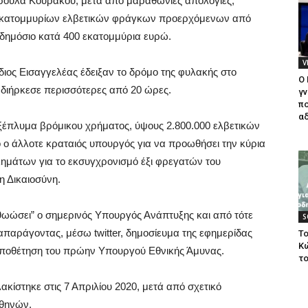
υρούλα Κουράκου, μετά από μαραθώνιες απολογίες,
8 εκατομμυρίων ελβετικών φράγκων προερχόμενων από
 δημόσιο κατά 400 εκατομμύρια ευρώ.
V
διος Εισαγγελέας έδειξαν το δρόμο της φυλακής στο
Ο
διήρκεσε περισσότερες από 20 ώρες.
γν
πο
αδ
 ξέπλυμα βρόμικου χρήματος, ύψους 2.800.000 ελβετικών
 ο άλλοτε κραταιός υπουργός για να προωθήσει την κύρια
ημάτων για το εκσυγχρονισμό έξι φρεγατών του
η Δικαιοσύνη.
θωώσει” ο σημερινός Υπουργός Ανάπτυξης και από τότε
S
παράγοντας, μέσω twitter, δημοσίευμα της εφημερίδας
Το
Κ
τοποθέτηση του πρώην Υπουργού Εθνικής Άμυνας.
το
ίστηκε στις 7 Απριλίου 2020, μετά από σχετικό
Αθηνών.