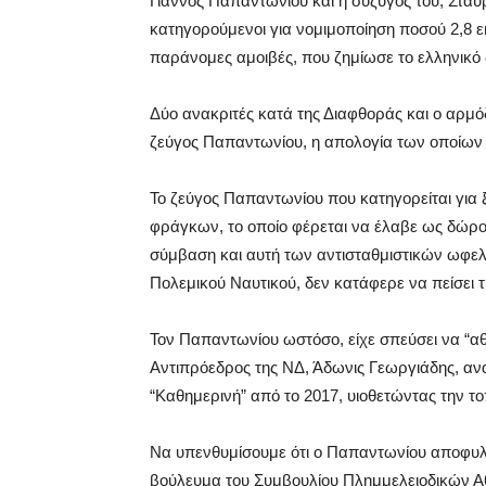
Γιάννος Παπαντωνίου και η σύζυγός του, Στα
κατηγορούμενοι για νομιμοποίηση ποσού 2,
παράνομες αμοιβές, που ζημίωσε το ελληνικό
Δύο ανακριτές κατά της Διαφθοράς και ο αρμό
ζεύγος Παπαντωνίου, η απολογία των οποίων 
Το ζεύγος Παπαντωνίου που κατηγορείται για
φράγκων, το οποίο φέρεται να έλαβε ως δώρο
σύμβαση και αυτή των αντισταθμιστικών ωφελ
Πολεμικού Ναυτικού, δεν κατάφερε να πείσει τ
Τον Παπαντωνίου ωστόσο, είχε σπεύσει να “α
Αντιπρόεδρος της ΝΔ, Άδωνις Γεωργιάδης, ανα
“Καθημερινή” από το 2017, υιοθετώντας την 
Να υπενθυμίσουμε ότι ο Παπαντωνίου αποφυλακ
βούλευμα του Συμβουλίου Πλημμελειοδικών 