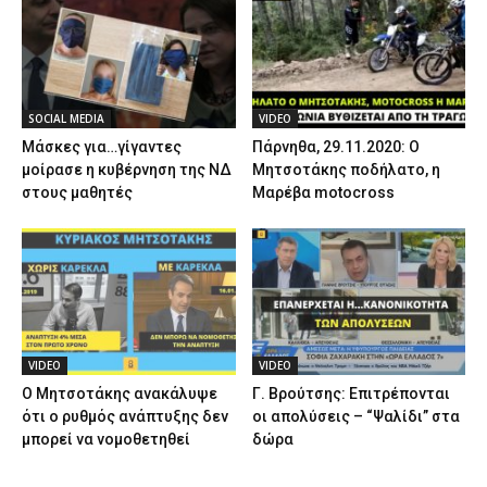
SOCIAL MEDIA
VIDEO
Μάσκες για…γίγαντες
Πάρνηθα, 29.11.2020: Ο
μοίρασε η κυβέρνηση της ΝΔ
Μητσοτάκης ποδήλατο, η
στους μαθητές
Μαρέβα motocross
VIDEO
VIDEO
Ο Μητσοτάκης ανακάλυψε
Γ. Βρούτσης: Επιτρέπονται
ότι ο ρυθμός ανάπτυξης δεν
οι απολύσεις – “Ψαλίδι” στα
μπορεί να νομοθετηθεί
δώρα