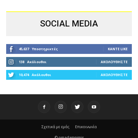
SOCIAL MEDIA
45,637
Υποστηρικτές
ΚΆΝΤΕ LIKE
138
Ακόλουθοι
ΑΚΟΛΟΥΘΉΣΤΕ
10,474
Ακόλουθοι
ΑΚΟΛΟΥΘΉΣΤΕ
Σχετικά με εμάς
Επικοινωνία
© omadamnimis