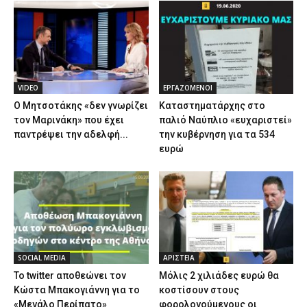
VIDEO
ΕΡΓΑΖΟΜΕΝΟΙ
Ο Μητσοτάκης «δεν γνωρίζει
Καταστηματάρχης στο
τον Μαρινάκη» που έχει
παλιό Ναύπλιο «ευχαριστεί»
παντρέψει την αδελφή...
την κυβέρνηση για τα 534
ευρώ
SOCIAL MEDIA
ΑΡΙΣΤΕΙΑ
Το twitter αποθεώνει τον
Μόλις 2 χιλιάδες ευρώ θα
Κώστα Μπακογιάννη για το
κοστίσουν στους
«Μεγάλο Περίπατο»
φορολογούμενους οι