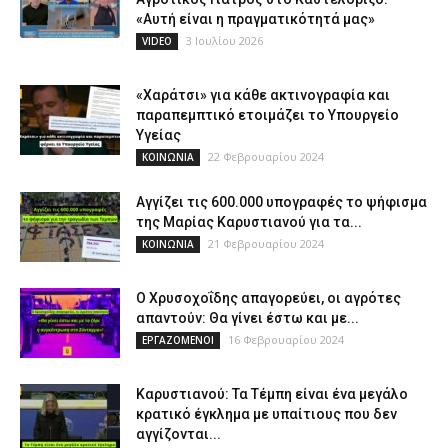
«Αυτή είναι η πραγματικότητά μας»
3 Ιουλίου 2026
VIDEO
«Χαράτσι» για κάθε ακτινογραφία και
παραπεμπτικό ετοιμάζει το Υπουργείο
Υγείας
22 Φεβρουαρίου 2024
ΚΟΙΝΩΝΙΑ
Αγγίζει τις 600.000 υπογραφές το ψήφισμα
της Μαρίας Καρυστιανού για τα...
21 Φεβρουαρίου 2024
ΚΟΙΝΩΝΙΑ
Ο Χρυσοχοΐδης απαγορεύει, οι αγρότες
απαντούν: Θα γίνει έστω και με...
16 Φεβρουαρίου 2024
ΕΡΓΑΖΟΜΕΝΟΙ
Καρυστιανού: Τα Τέμπη είναι ένα μεγάλο
κρατικό έγκλημα με υπαίτιους που δεν
αγγίζονται...