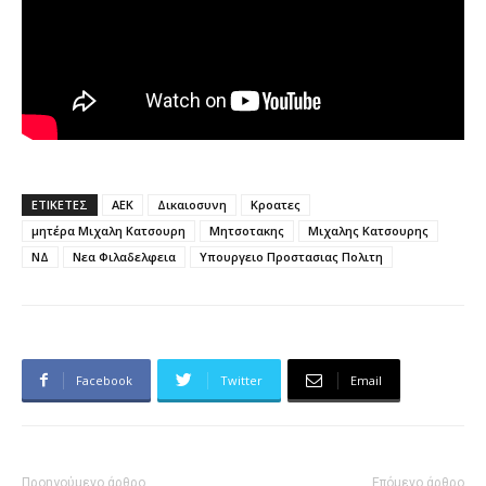
ΕΤΙΚΕΤΕΣ
ΑΕΚ
Δικαιοσυνη
Κροατες
μητέρα Μιχαλη Κατσουρη
Μητσοτακης
Μιχαλης Κατσουρης
ΝΔ
Νεα Φιλαδελφεια
Υπουργειο Προστασιας Πολιτη
Facebook
Twitter
Email
Προηγούμενο άρθρο
Επόμενο άρθρο