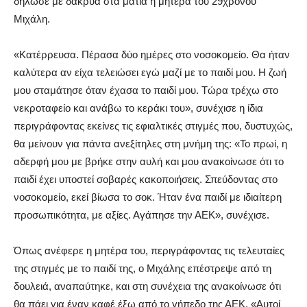
δήλωσε με δάκρυα στα μάτια η μητέρα του 29χρονου
Μιχάλη.
«Κατέρρευσα. Πέρασα δύο ημέρες στο νοσοκομείο. Θα ήταν
καλύτερα αν είχα τελειώσει εγώ μαζί με το παιδί μου. Η ζωή
μου σταμάτησε όταν έχασα το παιδί μου. Τώρα τρέχω στο
νεκροταφείο και ανάβω το κεράκι του», συνέχισε η ίδια
περιγράφοντας εκείνες τις εφιαλτικές στιγμές που, δυστυχώς,
θα μείνουν για πάντα ανεξίτηλες στη μνήμη της: «Το πρωί, η
αδερφή μου με βρήκε στην αυλή και μου ανακοίνωσε ότι το
παιδί έχει υποστεί σοβαρές κακοποιήσεις. Σπεύδοντας στο
νοσοκομείο, εκεί βίωσα το σοκ. Ήταν ένα παιδί με ιδιαίτερη
προσωπικότητα, με αξίες. Αγάπησε την ΑΕΚ», συνέχισε.
Όπως ανέφερε η μητέρα του, περιγράφοντας τις τελευταίες
της στιγμές με το παιδί της, ο Μιχάλης επέστρεψε από τη
δουλειά, αναπαύτηκε, και στη συνέχεια της ανακοίνωσε ότι
θα πάει για έναν καφέ έξω από το γήπεδο της ΑΕΚ. «Αυτοί