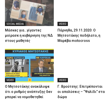
SOCIAL MEDIA
VIDEO
Μάσκες για…γίγαντες
Πάρνηθα, 29.11.2020: Ο
μοίρασε η κυβέρνηση της ΝΔ
Μητσοτάκης ποδήλατο, η
στους μαθητές
Μαρέβα motocross
VIDEO
VIDEO
Ο Μητσοτάκης ανακάλυψε
Γ. Βρούτσης: Επιτρέπονται
ότι ο ρυθμός ανάπτυξης δεν
οι απολύσεις – “Ψαλίδι” στα
μπορεί να νομοθετηθεί
δώρα