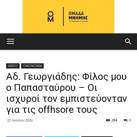
ΟΜΑΔΑ
VIDEO
ΟΙΚΟΝΟΜΙΑ
Αδ. Γεωργιάδης: Φίλος μου
ΜΝΗΜΗΣ
ο Παπασταύρου – Οι
ισχυροί τον εμπιστεύονταν
για τις offhsore τους
22 Ιουνίου 2020
284
0