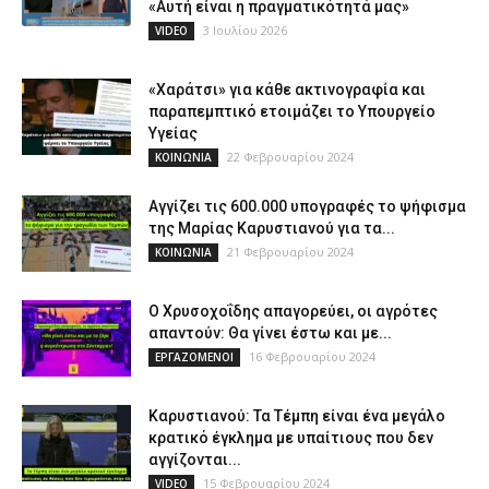
«Αυτή είναι η πραγματικότητά μας»
3 Ιουλίου 2026
VIDEO
«Χαράτσι» για κάθε ακτινογραφία και
παραπεμπτικό ετοιμάζει το Υπουργείο
Υγείας
22 Φεβρουαρίου 2024
ΚΟΙΝΩΝΙΑ
Αγγίζει τις 600.000 υπογραφές το ψήφισμα
της Μαρίας Καρυστιανού για τα...
21 Φεβρουαρίου 2024
ΚΟΙΝΩΝΙΑ
Ο Χρυσοχοΐδης απαγορεύει, οι αγρότες
απαντούν: Θα γίνει έστω και με...
16 Φεβρουαρίου 2024
ΕΡΓΑΖΟΜΕΝΟΙ
Καρυστιανού: Τα Τέμπη είναι ένα μεγάλο
κρατικό έγκλημα με υπαίτιους που δεν
αγγίζονται...
15 Φεβρουαρίου 2024
VIDEO