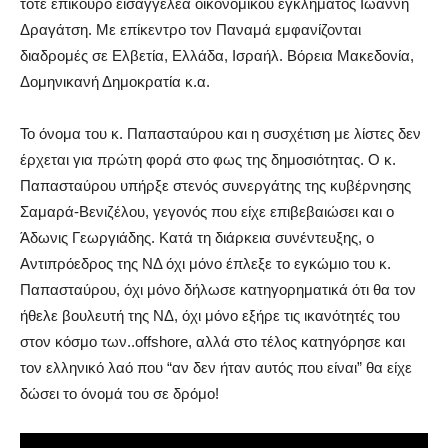
τότε επίκουρο εισαγγελέα οικονομικού εγκλήματος Ιωάννη
Δραγάτση. Με επίκεντρο τον Παναμά εμφανίζονται
διαδρομές σε Ελβετία, Ελλάδα, Ισραήλ. Βόρεια Μακεδονία,
Δομηνικανή Δημοκρατία κ.α.
Το όνομα του κ. Παπασταύρου και η συσχέτιση με λίστες δεν
έρχεται για πρώτη φορά στο φως της δημοσιότητας. Ο κ.
Παπασταύρου υπήρξε στενός συνεργάτης της κυβέρνησης
Σαμαρά-Βενιζέλου, γεγονός που είχε επιβεβαιώσει και ο
Άδωνις Γεωργιάδης. Κατά τη διάρκεια συνέντευξης, ο
Αντιπρόεδρος της ΝΔ όχι μόνο έπλεξε το εγκώμιο του κ.
Παπασταύρου, όχι μόνο δήλωσε κατηγορηματικά ότι θα τον
ήθελε βουλευτή της ΝΔ, όχι μόνο εξήρε τις ικανότητές του
στον κόσμο των..offshore, αλλά στο τέλος κατηγόρησε και
τον ελληνικό λαό που “αν δεν ήταν αυτός που είναι” θα είχε
δώσει το όνομά του σε δρόμο!