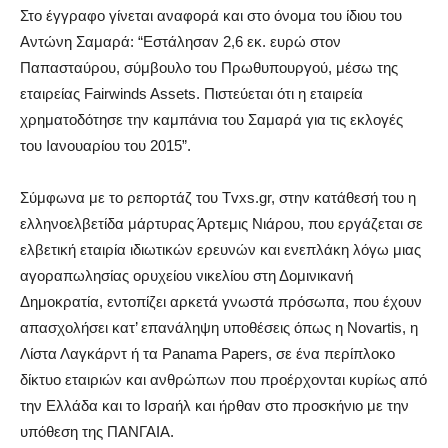
Στο έγγραφο γίνεται αναφορά και στο όνομα του ίδιου του
Αντώνη Σαμαρά: “Εστάλησαν 2,6 εκ. ευρώ στον
Παπασταύρου, σύμβουλο του Πρωθυπουργού, μέσω της
εταιρείας Fairwinds Assets. Πιστεύεται ότι η εταιρεία
χρηματοδότησε την καμπάνια του Σαμαρά για τις εκλογές
του Ιανουαρίου του 2015”.
Σύμφωνα με το ρεπορτάζ του Tvxs.gr, στην κατάθεσή του η
ελληνοελβετίδα μάρτυρας Άρτεμις Νιάρου, που εργάζεται σε
ελβετική εταιρία ιδιωτικών ερευνών και ενεπλάκη λόγω μιας
αγοραπωλησίας ορυχείου νικελίου στη Δομινικανή
Δημοκρατία, εντοπίζει αρκετά γνωστά πρόσωπα, που έχουν
απασχολήσει κατ’ επανάληψη υποθέσεις όπως η Novartis, η
Λίστα Λαγκάρντ ή τα Panama Papers, σε ένα περίπλοκο
δίκτυο εταιριών και ανθρώπων που προέρχονται κυρίως από
την Ελλάδα και το Ισραήλ και ήρθαν στο προσκήνιο με την
υπόθεση της ΠΑΝΓΑΙΑ.