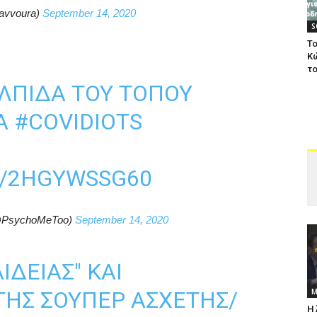
kavvoura)
September 14, 2020
S
Το
Κ
το
ΛΠΊΔΑ ΤΟΥ ΤΌΠΟΥ
Α
#COVIDIOTS
M/2HGYWSSG60
PsychoMeToo)
September 14, 2020
ΙΔΕΊΑΣ" ΚΑΙ
Μ
ΗΣ ΣΟΎΠΕΡ ΆΣΧΕΤΗΣ/
Η 