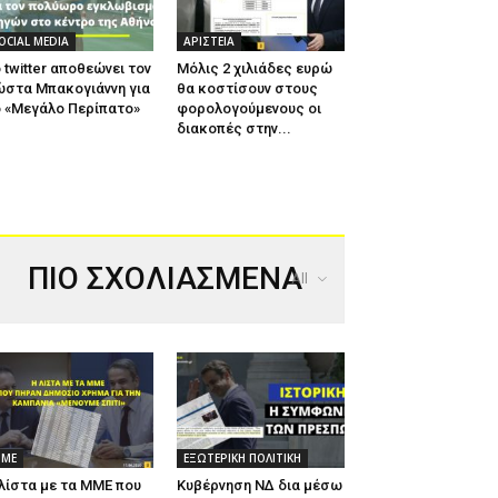
OCIAL MEDIA
ΑΡΙΣΤΕΙΑ
 twitter αποθεώνει τον
Μόλις 2 χιλιάδες ευρώ
ώστα Μπακογιάννη για
θα κοστίσουν στους
 «Μεγάλο Περίπατο»
φορολογούμενους οι
διακοπές στην...
ΠΙΟ ΣΧΟΛΙΑΣΜΕΝΑ
All
ΜΕ
ΕΞΩΤΕΡΙΚΗ ΠΟΛΙΤΙΚΗ
λίστα με τα ΜΜΕ που
Κυβέρνηση ΝΔ δια μέσω