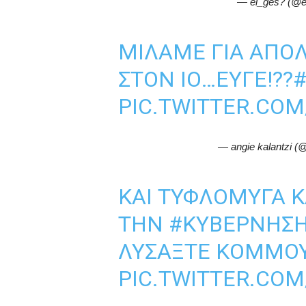
— el_ges? (@e
ΜΙΛΆΜΕ ΓΙΑ ΑΠΌ
ΣΤΟΝ ΙΌ…ΕΎΓΕ!??
PIC.TWITTER.CO
— angie kalantzi (
ΚΑΙ ΤΥΦΛΟΜΥΓΑ 
ΤΗΝ
#ΚΥΒΕΡΝΗΣ
ΛΥΣΑΞΤΕ ΚΟΜΜΟ
PIC.TWITTER.CO