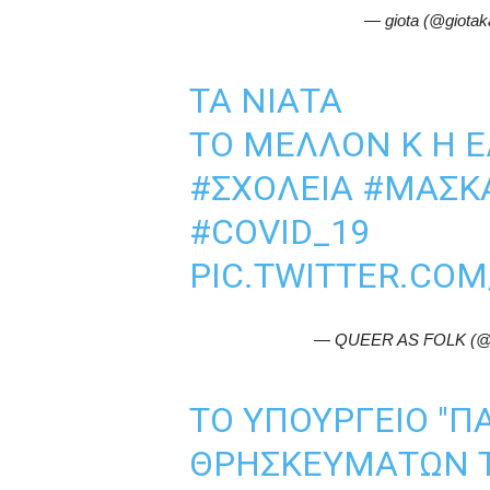
— giota (@giota
ΤΑ ΝΙΆΤΑ
ΤΟ ΜΈΛΛΟΝ Κ Η Ε
#ΣΧΟΛΕΙΑ
#ΜΑΣΚ
#COVID_19
PIC.TWITTER.CO
— QUEER AS FOLK (@
ΤΟ ΥΠΟΥΡΓΕΊΟ "ΠΑ
ΘΡΗΣΚΕΥΜΑΤΩΝ Τ