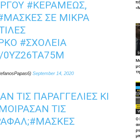
ΥΡΓΟΎ
#ΚΕΡΑΜΕΩΣ
,
πή
«Μ
#ΜΑΣΚΕΣ
ΣΕ ΜΙΚΡΑ
ΤΙΛΕΣ
ΡΚΟ
#ΣΧΟΛΕΊΑ
M/0YZ26TA75M
S
Μ
μο
τ
tefanosPapas6)
September 14, 2020
Ν ΤΙΣ ΠΑΡΑΓΓΕΛΊΕΣ ΚΙ
 ΜΟΊΡΑΣΑΝ ΤΙΣ
V
ΡΑΦΆΛ;
#ΜΑΣΚΕΣ
Ο
αν
ρυ
μπ