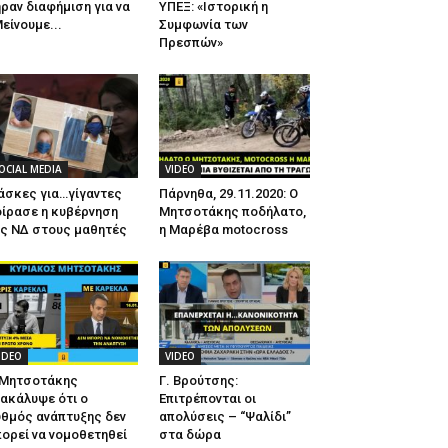
ραν διαφήμιση για να
ΥΠΕΞ: «Ιστορική η
είνουμε...
Συμφωνία των
Πρεσπών»
OCIAL MEDIA
VIDEO
άσκες για…γίγαντες
Πάρνηθα, 29.11.2020: Ο
ίρασε η κυβέρνηση
Μητσοτάκης ποδήλατο,
ης ΝΔ στους μαθητές
η Μαρέβα motocross
IDEO
VIDEO
 Μητσοτάκης
Γ. Βρούτσης:
ακάλυψε ότι ο
Επιτρέπονται οι
θμός ανάπτυξης δεν
απολύσεις – “Ψαλίδι”
ορεί να νομοθετηθεί
στα δώρα