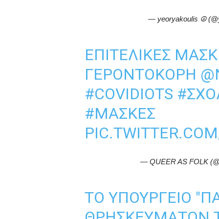
— yeoryakoulis ☮ (@
ΕΠΙΤΕΛΙΚΈΣ ΜΆΣΚ
ΓΕΡΟΝΤΟΚΌΡΗ
@
#COVIDIOTS
#ΣΧΟ
#ΜΑΣΚΕΣ
PIC.TWITTER.CO
— QUEER AS FOLK (@
ΤΟ ΥΠΟΥΡΓΕΊΟ "ΠΑ
ΘΡΗΣΚΕΥΜΑΤΩΝ Τ