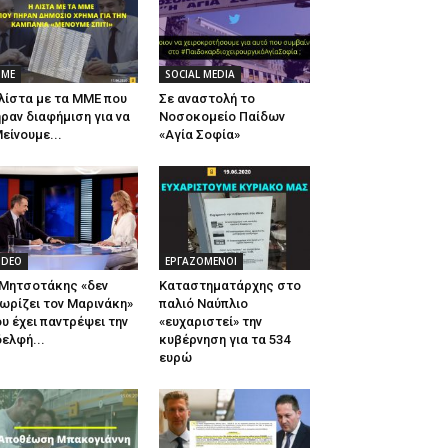
ΜΕ
SOCIAL MEDIA
λίστα με τα ΜΜΕ που
Σε αναστολή το
ραν διαφήμιση για να
Νοσοκομείο Παίδων
είνουμε...
«Αγία Σοφία»
IDEO
ΕΡΓΑΖΟΜΕΝΟΙ
 Μητσοτάκης «δεν
Καταστηματάρχης στο
ωρίζει τον Μαρινάκη»
παλιό Ναύπλιο
υ έχει παντρέψει την
«ευχαριστεί» την
ελφή...
κυβέρνηση για τα 534
ευρώ