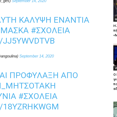
l_ges)
September 14, 2020
ΛΥΤΗ ΚΆΛΥΨΗ ΕΝΆΝΤΙΑ
Μ
Η 
#ΜΑΣΚΑ
#ΣΧΟΛΕΙΑ
πή
«Μ
M/JJ5YWVDTVB
@angoulina)
September 14, 2020
V
ΚΑΙ ΠΡΟΦΎΛΑΞΗ ΑΠΟ
Ο
γν
Η_ΜΗΤΣΟΤΑΚΗ
πο
αδ
ΥΝΙΑ
#ΣΧΟΛΕΊΑ
M/18YZRHKWGM