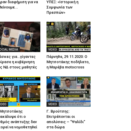
ραν διαφήμιση για να
ΥΠΕΞ: «Ιστορική η
είνουμε...
Συμφωνία των
Πρεσπών»
OCIAL MEDIA
VIDEO
άσκες για…γίγαντες
Πάρνηθα, 29.11.2020: Ο
ίρασε η κυβέρνηση
Μητσοτάκης ποδήλατο,
ης ΝΔ στους μαθητές
η Μαρέβα motocross
IDEO
VIDEO
 Μητσοτάκης
Γ. Βρούτσης:
ακάλυψε ότι ο
Επιτρέπονται οι
θμός ανάπτυξης δεν
απολύσεις – “Ψαλίδι”
ορεί να νομοθετηθεί
στα δώρα