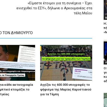
«Είμαστε έτοιμοι για τη συνέχεια – Έχει
ενισχυθεί το ΕΣΥ», δήλωνε ο Αρκουμανέας στα
τέλη Μαΐου
Μ
Η 
πή
«Μ
Ο ΤΟΝ ΔΗΜΙΟΥΡΓΟ
V
Ο
γν
πο
αδ
για κάθε ακτινογραφία
Αγγίζει τις 600.000 υπογραφές το
μπτικό ετοιμάζει το
ψήφισμα της Μαρίας Καρυστιανού
Υγείας
για τα Τέμπη