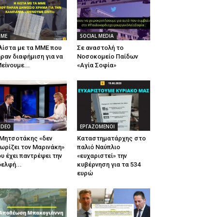
ΜΕ
SOCIAL MEDIA
λίστα με τα ΜΜΕ που
Σε αναστολή το
ραν διαφήμιση για να
Νοσοκομείο Παίδων
είνουμε...
«Αγία Σοφία»
IDEO
ΕΡΓΑΖΟΜΕΝΟΙ
 Μητσοτάκης «δεν
Καταστηματάρχης στο
ωρίζει τον Μαρινάκη»
παλιό Ναύπλιο
υ έχει παντρέψει την
«ευχαριστεί» την
ελφή...
κυβέρνηση για τα 534
ευρώ