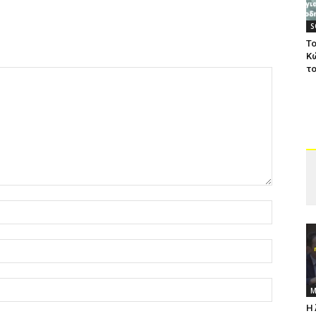
S
Το
Κ
το
Μ
Η 