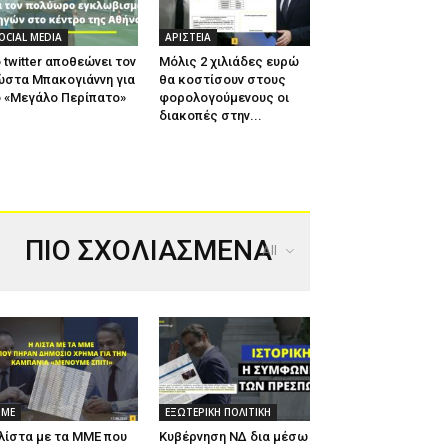
OCIAL MEDIA
ΑΡΙΣΤΕΙΑ
 twitter αποθεώνει τον
Μόλις 2 χιλιάδες ευρώ
ώστα Μπακογιάννη για
θα κοστίσουν στους
 «Μεγάλο Περίπατο»
φορολογούμενους οι
διακοπές στην...
ΠΙΟ ΣΧΟΛΙΑΣΜΕΝΑ
All
ΜΕ
ΕΞΩΤΕΡΙΚΗ ΠΟΛΙΤΙΚΗ
λίστα με τα ΜΜΕ που
Κυβέρνηση ΝΔ δια μέσω