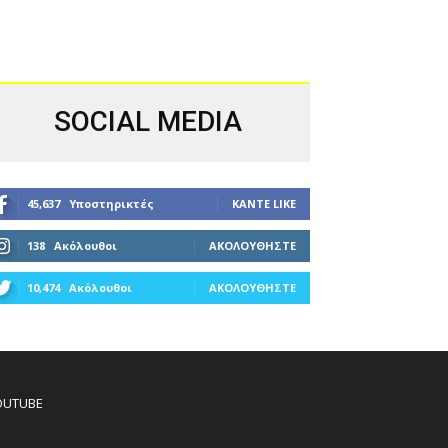
SOCIAL MEDIA
45,637
Υποστηρικτές
ΚΆΝΤΕ LIKE
138
Ακόλουθοι
ΑΚΟΛΟΥΘΉΣΤΕ
10,474
Ακόλουθοι
ΑΚΟΛΟΥΘΉΣΤΕ
OUTUBE