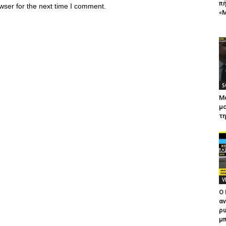
πή
wser for the next time I comment.
«Μ
S
Μ
μο
τ
V
Ο
αν
ρυ
μπ