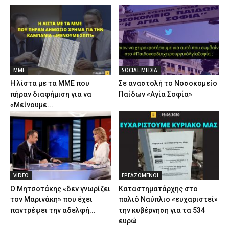
ΜΜΕ
SOCIAL MEDIA
Η λίστα με τα ΜΜΕ που
Σε αναστολή το Νοσοκομείο
πήραν διαφήμιση για να
Παίδων «Αγία Σοφία»
«Μείνουμε...
VIDEO
ΕΡΓΑΖΟΜΕΝΟΙ
Ο Μητσοτάκης «δεν γνωρίζει
Καταστηματάρχης στο
τον Μαρινάκη» που έχει
παλιό Ναύπλιο «ευχαριστεί»
παντρέψει την αδελφή...
την κυβέρνηση για τα 534
ευρώ