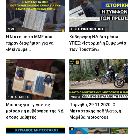
ΜΜΕ
ΕΞΩΤΕΡΙΚΗ ΠΟΛΙΤΙΚΗ
Η λίστα με τα ΜΜΕ που
Κυβέρνηση ΝΔ δια μέσω
πήραν διαφήμιση για να
ΥΠΕΞ: «Ιστορική η Συμφωνία
«Μείνουμε...
των Πρεσπών»
SOCIAL MEDIA
VIDEO
Μάσκες για…γίγαντες
Πάρνηθα, 29.11.2020: Ο
μοίρασε η κυβέρνηση της ΝΔ
Μητσοτάκης ποδήλατο, η
στους μαθητές
Μαρέβα motocross