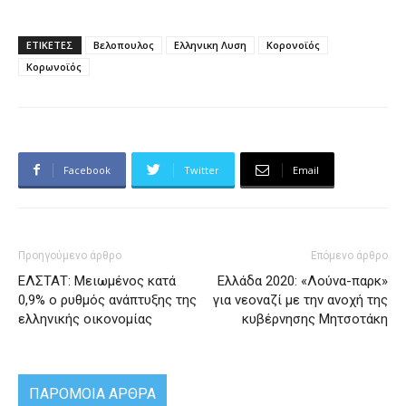
ΕΤΙΚΕΤΕΣ
Βελοπουλος
Ελληνικη Λυση
Κορονοϊός
Κορωνοϊός
Facebook
Twitter
Email
Προηγούμενο άρθρο
Επόμενο άρθρο
ΕΛΣΤΑΤ: Μειωμένος κατά
Ελλάδα 2020: «Λούνα-παρκ»
0,9% ο ρυθμός ανάπτυξης της
για νεοναζί με την ανοχή της
ελληνικής οικονομίας
κυβέρνησης Μητσοτάκη
ΠΑΡΟΜΟΙΑ ΑΡΘΡΑ