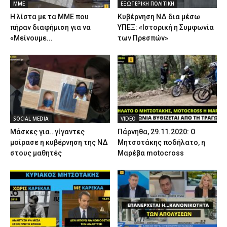
ΜΜΕ
ΕΞΩΤΕΡΙΚΗ ΠΟΛΙΤΙΚΗ
Η λίστα με τα ΜΜΕ που
Κυβέρνηση ΝΔ δια μέσω
πήραν διαφήμιση για να
ΥΠΕΞ: «Ιστορική η Συμφωνία
«Μείνουμε...
των Πρεσπών»
SOCIAL MEDIA
VIDEO
Μάσκες για…γίγαντες
Πάρνηθα, 29.11.2020: Ο
μοίρασε η κυβέρνηση της ΝΔ
Μητσοτάκης ποδήλατο, η
στους μαθητές
Μαρέβα motocross