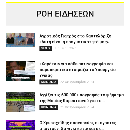
ΡΟΗ ΕΙΔΗΣΕΩΝ
Αγροτικός Γιατρός στο Καστελόριζο:
«Αυτή είναι η πραγματικότητά μας»
3 Ιουλίου 2026
VIDEO
«Χαράτσι» για κάθε ακτινογραφία και
παραπεμπτικό ετοιμάζει το Υπουργείο
Υγείας
22 Φεβρουαρίου 2024
ΚΟΙΝΩΝΙΑ
Αγγίζει τις 600.000 υπογραφές το ψήφισμα
της Μαρίας Καρυστιανού για τα...
21 Φεβρουαρίου 2024
ΚΟΙΝΩΝΙΑ
Ο Χρυσοχοΐδης απαγορεύει, οι αγρότες
απαντούν: Θα γίνει έστω και με...