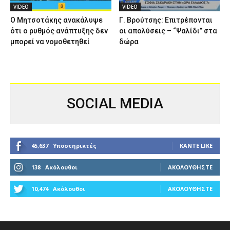
VIDEO
VIDEO
Ο Μητσοτάκης ανακάλυψε
Γ. Βρούτσης: Επιτρέπονται
ότι ο ρυθμός ανάπτυξης δεν
οι απολύσεις – “Ψαλίδι” στα
μπορεί να νομοθετηθεί
δώρα
SOCIAL MEDIA
45,637
Υποστηρικτές
ΚΆΝΤΕ LIKE
138
Ακόλουθοι
ΑΚΟΛΟΥΘΉΣΤΕ
10,474
Ακόλουθοι
ΑΚΟΛΟΥΘΉΣΤΕ