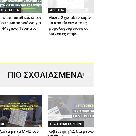
OCIAL MEDIA
ΑΡΙΣΤΕΙΑ
 twitter αποθεώνει τον
Μόλις 2 χιλιάδες ευρώ
ώστα Μπακογιάννη για
θα κοστίσουν στους
 «Μεγάλο Περίπατο»
φορολογούμενους οι
διακοπές στην...
ΠΙΟ ΣΧΟΛΙΑΣΜΕΝΑ
All
ΜΕ
ΕΞΩΤΕΡΙΚΗ ΠΟΛΙΤΙΚΗ
λίστα με τα ΜΜΕ που
Κυβέρνηση ΝΔ δια μέσω