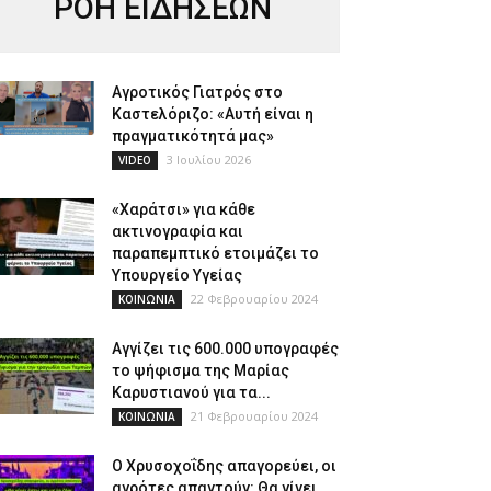
ΡΟΗ ΕΙΔΗΣΕΩΝ
Αγροτικός Γιατρός στο
Καστελόριζο: «Αυτή είναι η
πραγματικότητά μας»
3 Ιουλίου 2026
VIDEO
«Χαράτσι» για κάθε
ακτινογραφία και
παραπεμπτικό ετοιμάζει το
Υπουργείο Υγείας
22 Φεβρουαρίου 2024
ΚΟΙΝΩΝΙΑ
Αγγίζει τις 600.000 υπογραφές
το ψήφισμα της Μαρίας
Καρυστιανού για τα...
21 Φεβρουαρίου 2024
ΚΟΙΝΩΝΙΑ
Ο Χρυσοχοΐδης απαγορεύει, οι
αγρότες απαντούν: Θα γίνει