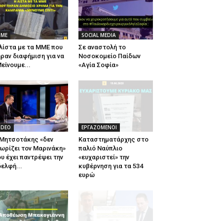
ΜΕ
SOCIAL MEDIA
λίστα με τα ΜΜΕ που
Σε αναστολή το
ραν διαφήμιση για να
Νοσοκομείο Παίδων
είνουμε...
«Αγία Σοφία»
IDEO
ΕΡΓΑΖΟΜΕΝΟΙ
 Μητσοτάκης «δεν
Καταστηματάρχης στο
ωρίζει τον Μαρινάκη»
παλιό Ναύπλιο
υ έχει παντρέψει την
«ευχαριστεί» την
ελφή...
κυβέρνηση για τα 534
ευρώ