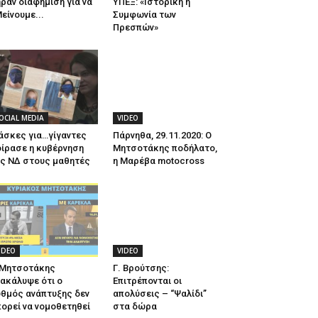
ραν διαφήμιση για να
ΥΠΕΞ: «Ιστορική η
είνουμε...
Συμφωνία των
Πρεσπών»
OCIAL MEDIA
VIDEO
άσκες για…γίγαντες
Πάρνηθα, 29.11.2020: Ο
ίρασε η κυβέρνηση
Μητσοτάκης ποδήλατο,
ης ΝΔ στους μαθητές
η Μαρέβα motocross
IDEO
VIDEO
 Μητσοτάκης
Γ. Βρούτσης:
ακάλυψε ότι ο
Επιτρέπονται οι
θμός ανάπτυξης δεν
απολύσεις – “Ψαλίδι”
ορεί να νομοθετηθεί
στα δώρα