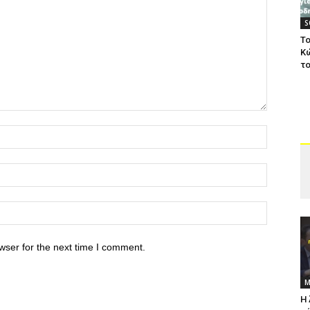
S
Το
Κ
το
wser for the next time I comment.
Μ
Η 