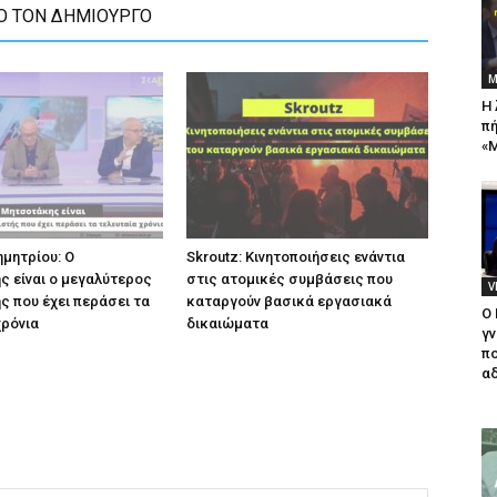
Ο ΤΟΝ ΔΗΜΙΟΥΡΓΟ
Μ
Η 
πή
«Μ
μητρίου: Ο
Skroutz: Κινητοποιήσεις ενάντια
 είναι ο μεγαλύτερος
στις ατομικές συμβάσεις που
V
ς που έχει περάσει τα
καταργούν βασικά εργασιακά
Ο
χρόνια
δικαιώματα
γν
πο
αδ