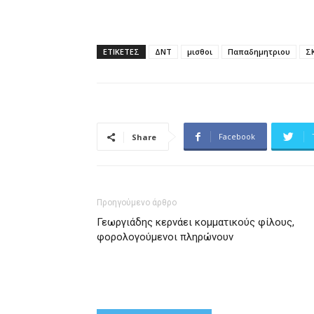
ΕΤΙΚΕΤΕΣ
ΔΝΤ
μισθοι
Παπαδημητριου
Σ
Facebook
Share
Προηγούμενο άρθρο
Γεωργιάδης κερνάει κομματικούς φίλους,
φορολογούμενοι πληρώνουν