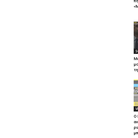
πή
«Μ
S
Μ
μο
τ
V
Ο
αν
ρυ
μπ