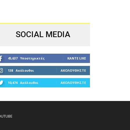
SOCIAL MEDIA
45,637
Υποστηρικτές
ΚΆΝΤΕ LIKE
138
Ακόλουθοι
ΑΚΟΛΟΥΘΉΣΤΕ
10,474
Ακόλουθοι
ΑΚΟΛΟΥΘΉΣΤΕ
OUTUBE