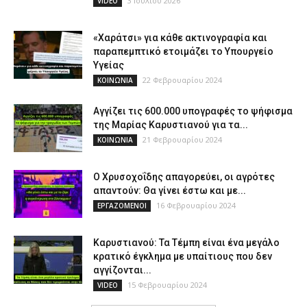
3 Ιουλίου 2026
VIDEO
«Χαράτσι» για κάθε ακτινογραφία και
παραπεμπτικό ετοιμάζει το Υπουργείο
Υγείας
22 Φεβρουαρίου 2024
ΚΟΙΝΩΝΙΑ
Αγγίζει τις 600.000 υπογραφές το ψήφισμα
της Μαρίας Καρυστιανού για τα...
21 Φεβρουαρίου 2024
ΚΟΙΝΩΝΙΑ
Ο Χρυσοχοΐδης απαγορεύει, οι αγρότες
απαντούν: Θα γίνει έστω και με...
16 Φεβρουαρίου 2024
ΕΡΓΑΖΟΜΕΝΟΙ
Καρυστιανού: Τα Τέμπη είναι ένα μεγάλο
κρατικό έγκλημα με υπαίτιους που δεν
αγγίζονται...
15 Φεβρουαρίου 2024
VIDEO