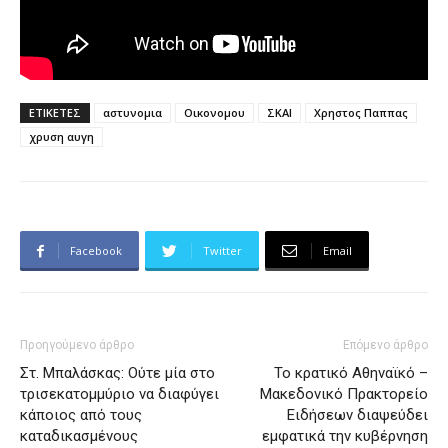
ΕΤΙΚΕΤΕΣ
αστυνομια
Οικονομου
ΣΚΑΙ
Χρηστος Παππας
χρυση αυγη
Facebook
Twitter
Email
Προηγούμενο άρθρο
Επόμενο άρθρο
Στ. Μπαλάσκας: Ούτε μία στο
Το κρατικό Αθηναϊκό –
τρισεκατομμύριο να διαφύγει
Μακεδονικό Πρακτορείο
κάποιος από τους
Ειδήσεων διαψεύδει
καταδικασμένους
εμφατικά την κυβέρνηση