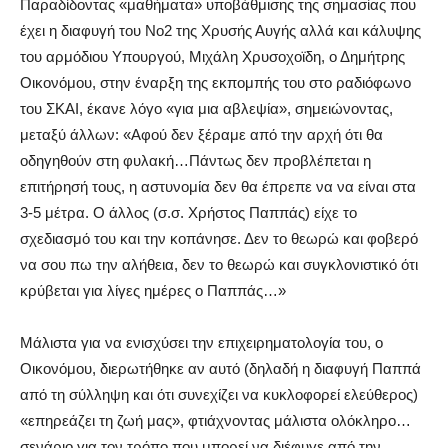
Παραδίδοντας «μαθήματα» υποβάθμισης της σημασίας που
έχει η διαφυγή του Νο2 της Χρυσής Αυγής αλλά και κάλυψης
του αρμόδιου Υπουργού, Μιχάλη Χρυσοχοϊδη, ο Δημήτρης
Οικονόμου, στην έναρξη της εκπομπής του στο ραδιόφωνο
του ΣΚΑΙ, έκανε λόγο «για μια αβλεψία», σημειώνοντας,
μεταξύ άλλων: «Αφού δεν ξέραμε από την αρχή ότι θα
οδηγηθούν στη φυλακή…Πάντως δεν προβλέπεται η
επιτήρησή τους, η αστυνομία δεν θα έπρεπε να να είναι στα
3-5 μέτρα. Ο άλλος (σ.σ. Χρήστος Παππάς) είχε το
σχεδιασμό του και την κοπάνησε. Δεν το θεωρώ και φοβερό
να σου πω την αλήθεια, δεν το θεωρώ και συγκλονιστικό ότι
κρύβεται για λίγες ημέρες ο Παππάς…»
Μάλιστα για να ενισχύσει την επιχειρηματολογία του, ο
Οικονόμου, διερωτήθηκε αν αυτό (δηλαδή η διαφυγή Παππά
από τη σύλληψη και ότι συνεχίζει να κυκλοφορεί ελεύθερος)
«επηρεάζει τη ζωή μας», φτιάχνοντας μάλιστα ολόκληρο…
σενάριο για τον τρόπο που μπορεί να διέφυγε από την