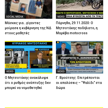
SOCIAL MEDIA
VIDEO
Μάσκες για…γίγαντες
Πάρνηθα, 29.11.2020: Ο
μοίρασε η κυβέρνηση της ΝΔ
Μητσοτάκης ποδήλατο, η
στους μαθητές
Μαρέβα motocross
VIDEO
VIDEO
Ο Μητσοτάκης ανακάλυψε
Γ. Βρούτσης: Επιτρέπονται
ότι ο ρυθμός ανάπτυξης δεν
οι απολύσεις – “Ψαλίδι” στα
μπορεί να νομοθετηθεί
δώρα