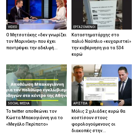
VIDEO
ΕΡΓΑΖΟΜΕΝΟΙ
Ο Μητσοτάκης «δεν γνωρίζει
Καταστηματάρχης στο
τον Μαρινάκη» που έχει
παλιό Ναύπλιο «ευχαριστεί»
παντρέψει την αδελφή...
την κυβέρνηση για τα 534
ευρώ
SOCIAL MEDIA
ΑΡΙΣΤΕΙΑ
Το twitter αποθεώνει τον
Μόλις 2 χιλιάδες ευρώ θα
Κώστα Μπακογιάννη για το
κοστίσουν στους
«Μεγάλο Περίπατο»
φορολογούμενους οι
διακοπές στην...