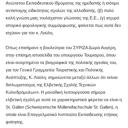
Ανώτατου Εκπαιδευτικού Ιδρύματος της ημεδαπής ή ισότιμο
αντίστοιχης ειδικότητας σχολών της αλλοδαπής, (β) πολύ
καλή γνώση μιας τουλάχιστον γλώσσας της Ε.Ε., (γ) ισχυρό
ιστορικό φορολογικής συμμόρφωσης, φαίνεται πως αυτά δεν
ισχύουν για τον κ. Λούλη.
Όπως επισήμανε η βουλεύτρια του ΣΥΡΙΖΑ Δώρα Αυγέρη,
στην επίσημη ιστοσελίδα του υπουργείου Τουρισμού, όπου
είναι αναρτημένα τα βιογραφικά της πολιτικής ηγεσίας του,
για τον Γενικό Γραμματέα Τουριστικής και Πολιτικής
Ανάπτυξης, Κ. Λούλη, σημειώνεται μεταξύ άλλων ότι «είναι
διπλωματούχος της Ελβετικής Σχολής Τεχνικών
Κυλινδρόμυλων». Η μοναδική λειτουργούσα σήμερα
ελβετική σχολή με αυτά τα χαρακτηριστικά φέρεται να είναι η
St. Gallen (Schweizerische Müllereifachschule St. Gallen), η
οποία είναι Επαγγελματικό Ινστιτούτο Εκπαίδευσης ετήσιας
φοίτησης.