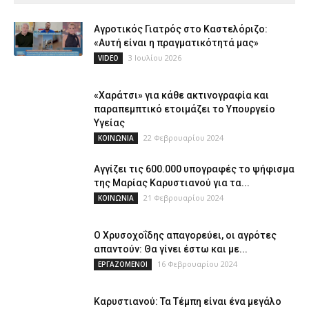
Αγροτικός Γιατρός στο Καστελόριζο:
«Αυτή είναι η πραγματικότητά μας»
3 Ιουλίου 2026
VIDEO
«Χαράτσι» για κάθε ακτινογραφία και
παραπεμπτικό ετοιμάζει το Υπουργείο
Υγείας
22 Φεβρουαρίου 2024
ΚΟΙΝΩΝΙΑ
Αγγίζει τις 600.000 υπογραφές το ψήφισμα
της Μαρίας Καρυστιανού για τα...
21 Φεβρουαρίου 2024
ΚΟΙΝΩΝΙΑ
Ο Χρυσοχοΐδης απαγορεύει, οι αγρότες
απαντούν: Θα γίνει έστω και με...
16 Φεβρουαρίου 2024
ΕΡΓΑΖΟΜΕΝΟΙ
Καρυστιανού: Τα Τέμπη είναι ένα μεγάλο