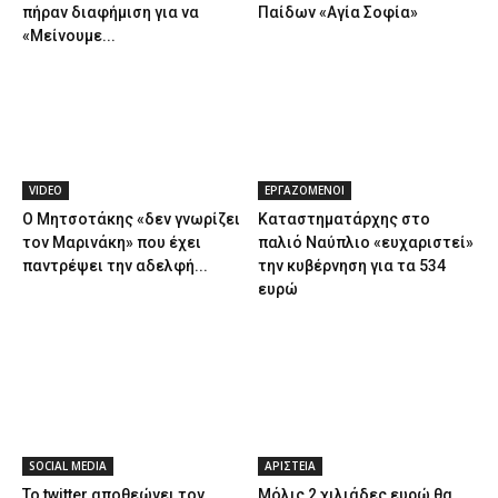
πήραν διαφήμιση για να
Παίδων «Αγία Σοφία»
«Μείνουμε...
VIDEO
ΕΡΓΑΖΟΜΕΝΟΙ
Ο Μητσοτάκης «δεν γνωρίζει
Καταστηματάρχης στο
τον Μαρινάκη» που έχει
παλιό Ναύπλιο «ευχαριστεί»
παντρέψει την αδελφή...
την κυβέρνηση για τα 534
ευρώ
SOCIAL MEDIA
ΑΡΙΣΤΕΙΑ
Το twitter αποθεώνει τον
Μόλις 2 χιλιάδες ευρώ θα