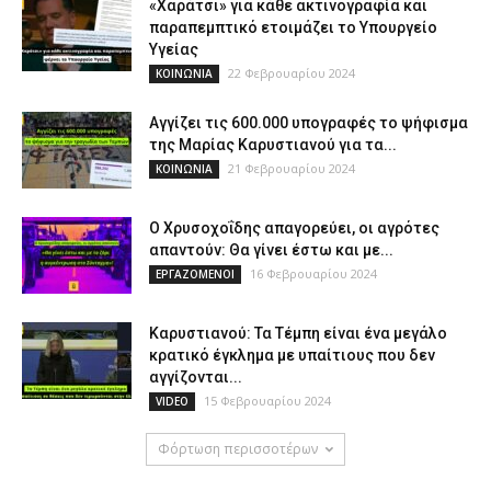
«Χαράτσι» για κάθε ακτινογραφία και
παραπεμπτικό ετοιμάζει το Υπουργείο
Υγείας
22 Φεβρουαρίου 2024
ΚΟΙΝΩΝΙΑ
Αγγίζει τις 600.000 υπογραφές το ψήφισμα
της Μαρίας Καρυστιανού για τα...
21 Φεβρουαρίου 2024
ΚΟΙΝΩΝΙΑ
Ο Χρυσοχοΐδης απαγορεύει, οι αγρότες
απαντούν: Θα γίνει έστω και με...
16 Φεβρουαρίου 2024
ΕΡΓΑΖΟΜΕΝΟΙ
Καρυστιανού: Τα Τέμπη είναι ένα μεγάλο
κρατικό έγκλημα με υπαίτιους που δεν
αγγίζονται...
15 Φεβρουαρίου 2024
VIDEO
Φόρτωση περισσοτέρων