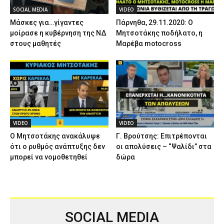
SOCIAL MEDIA
VIDEO
Μάσκες για…γίγαντες
Πάρνηθα, 29.11.2020: Ο
μοίρασε η κυβέρνηση της ΝΔ
Μητσοτάκης ποδήλατο, η
στους μαθητές
Μαρέβα motocross
VIDEO
VIDEO
Ο Μητσοτάκης ανακάλυψε
Γ. Βρούτσης: Επιτρέπονται
ότι ο ρυθμός ανάπτυξης δεν
οι απολύσεις – “Ψαλίδι” στα
μπορεί να νομοθετηθεί
δώρα
SOCIAL MEDIA