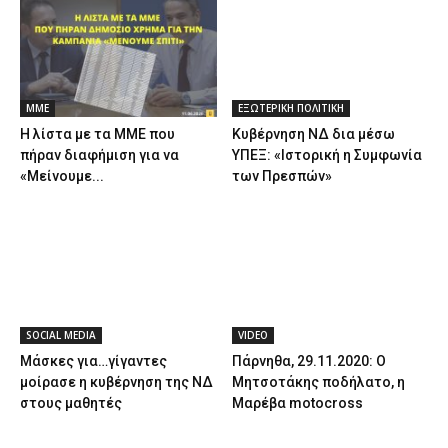
ΜΜΕ
ΕΞΩΤΕΡΙΚΗ ΠΟΛΙΤΙΚΗ
Η λίστα με τα ΜΜΕ που
Κυβέρνηση ΝΔ δια μέσω
πήραν διαφήμιση για να
ΥΠΕΞ: «Ιστορική η Συμφωνία
«Μείνουμε...
των Πρεσπών»
SOCIAL MEDIA
VIDEO
Μάσκες για…γίγαντες
Πάρνηθα, 29.11.2020: Ο
μοίρασε η κυβέρνηση της ΝΔ
Μητσοτάκης ποδήλατο, η
στους μαθητές
Μαρέβα motocross