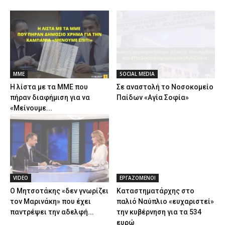
ΜΜΕ
SOCIAL MEDIA
Η λίστα με τα ΜΜΕ που
Σε αναστολή το Νοσοκομείο
πήραν διαφήμιση για να
Παίδων «Αγία Σοφία»
«Μείνουμε...
VIDEO
ΕΡΓΑΖΟΜΕΝΟΙ
Ο Μητσοτάκης «δεν γνωρίζει
Καταστηματάρχης στο
τον Μαρινάκη» που έχει
παλιό Ναύπλιο «ευχαριστεί»
παντρέψει την αδελφή...
την κυβέρνηση για τα 534
ευρώ