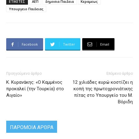
ΕΤΙΚΕΤΕΣ
ΑΕΠ
δημοσια Παιδεια
Κεραμεως
Υπουργειο Παιδειας
Facebook
Twitter
Email
Προηγούμενο άρθρο
Επόμενο άρθρο
Κ. Κυρανάκης: «Ο Καμμένος
12 χιλιάδες ευρώ κοστίζει η
προκαλεί (την Τουρκία) στο
κοπή της πρωτοχρονιάτικης
Αιγαίο»
πίτας στο Υπουργείο του Μ.
Βόριδη
ΠΑΡΟΜΟΙΑ ΑΡΘΡΑ