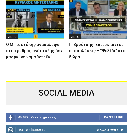
VIDEO
VIDEO
Ο Μητσοτάκης ανακάλυψε
Γ. Βρούτσης: Επιτρέπονται
ότι ο ρυθμός ανάπτυξης δεν
οι απολύσεις – “Ψαλίδι” στα
μπορεί να νομοθετηθεί
δώρα
SOCIAL MEDIA
45,637
Υποστηρικτές
ΚΆΝΤΕ LIKE
138
Ακόλουθοι
ΑΚΟΛΟΥΘΉΣΤΕ