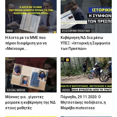
ΜΜΕ
ΕΞΩΤΕΡΙΚΗ ΠΟΛΙΤΙΚΗ
Η λίστα με τα ΜΜΕ που
Κυβέρνηση ΝΔ δια μέσω
πήραν διαφήμιση για να
ΥΠΕΞ: «Ιστορική η Συμφωνία
«Μείνουμε...
των Πρεσπών»
SOCIAL MEDIA
VIDEO
Μάσκες για…γίγαντες
Πάρνηθα, 29.11.2020: Ο
μοίρασε η κυβέρνηση της ΝΔ
Μητσοτάκης ποδήλατο, η
στους μαθητές
Μαρέβα motocross