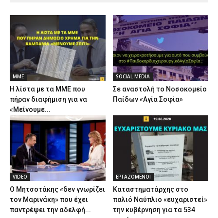
ΜΜΕ
SOCIAL MEDIA
Η λίστα με τα ΜΜΕ που
Σε αναστολή το Νοσοκομείο
πήραν διαφήμιση για να
Παίδων «Αγία Σοφία»
«Μείνουμε...
VIDEO
ΕΡΓΑΖΟΜΕΝΟΙ
Ο Μητσοτάκης «δεν γνωρίζει
Καταστηματάρχης στο
τον Μαρινάκη» που έχει
παλιό Ναύπλιο «ευχαριστεί»
παντρέψει την αδελφή...
την κυβέρνηση για τα 534