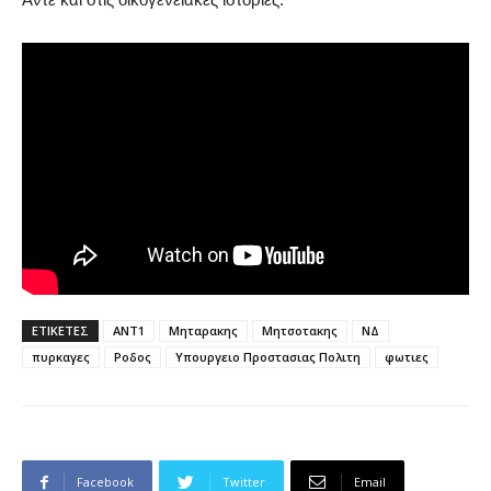
ΕΤΙΚΕΤΕΣ
ΑΝΤ1
Μηταρακης
Μητσοτακης
ΝΔ
πυρκαγες
Ροδος
Υπουργειο Προστασιας Πολιτη
φωτιες
Facebook
Twitter
Email