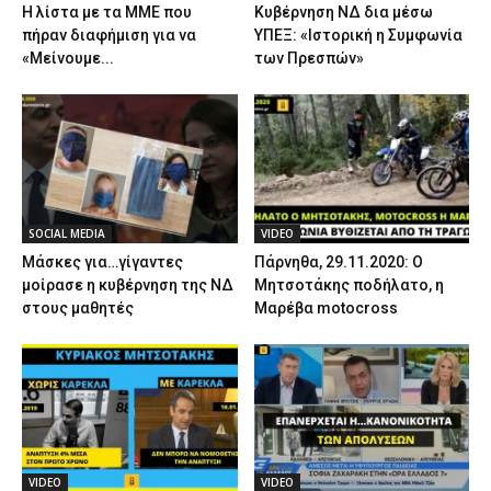
Η λίστα με τα ΜΜΕ που
Κυβέρνηση ΝΔ δια μέσω
πήραν διαφήμιση για να
ΥΠΕΞ: «Ιστορική η Συμφωνία
«Μείνουμε...
των Πρεσπών»
SOCIAL MEDIA
VIDEO
Μάσκες για…γίγαντες
Πάρνηθα, 29.11.2020: Ο
μοίρασε η κυβέρνηση της ΝΔ
Μητσοτάκης ποδήλατο, η
στους μαθητές
Μαρέβα motocross
VIDEO
VIDEO