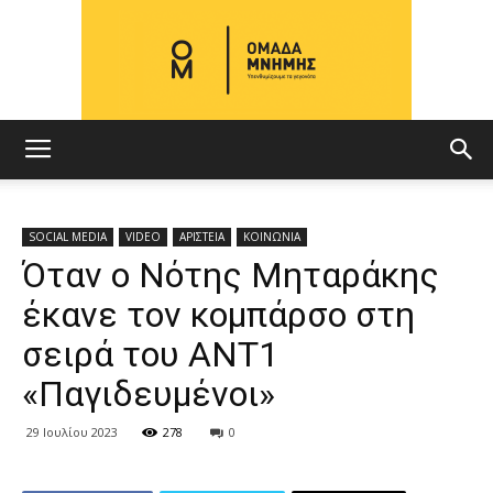
ΟΜΑΔΑ
SOCIAL MEDIA
VIDEO
ΑΡΙΣΤΕΙΑ
ΚΟΙΝΩΝΙΑ
Όταν ο Νότης Μηταράκης
ΜΝΗΜΗΣ
έκανε τον κομπάρσο στη
σειρά του ΑΝΤ1
«Παγιδευμένοι»
29 Ιουλίου 2023
278
0