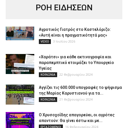
ΡΟΗ ΕΙΔΗΣΕΩΝ
Αγροτικός Γιατρός στο Καστελόριζο:
«Αυτή είναι η πραγματικότητά μας»
3 Ιουλίου 2026
VIDEO
«Χαράτσι» για κάθε ακτινογραφία και
παραπεμπτικό ετοιμάζει το Υπουργείο
Υγείας
22 Φεβρουαρίου 2024
ΚΟΙΝΩΝΙΑ
Αγγίζει τις 600.000 υπογραφές το ψήφισμα
της Μαρίας Καρυστιανού για τα...
21 Φεβρουαρίου 2024
ΚΟΙΝΩΝΙΑ
Ο Χρυσοχοΐδης απαγορεύει, οι αγρότες
απαντούν: Θα γίνει έστω και με...
16 Φεβρουαρίου 2024
ΕΡΓΑΖΟΜΕΝΟΙ