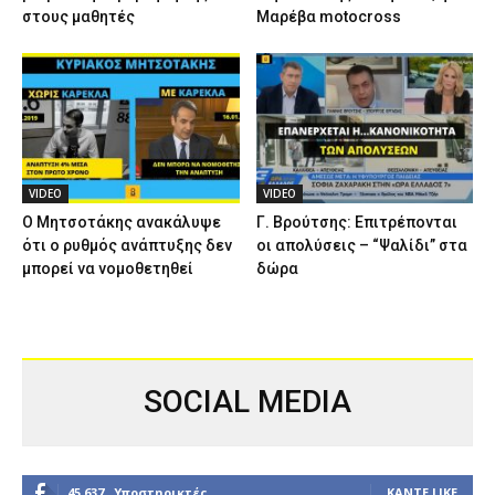
στους μαθητές
Μαρέβα motocross
VIDEO
VIDEO
Ο Μητσοτάκης ανακάλυψε
Γ. Βρούτσης: Επιτρέπονται
ότι ο ρυθμός ανάπτυξης δεν
οι απολύσεις – “Ψαλίδι” στα
μπορεί να νομοθετηθεί
δώρα
SOCIAL MEDIA
45,637
Υποστηρικτές
ΚΆΝΤΕ LIKE