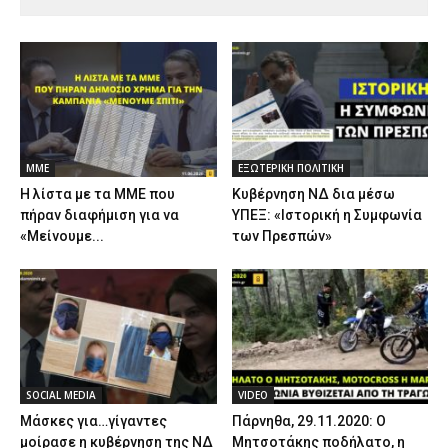
ΜΜΕ
ΕΞΩΤΕΡΙΚΗ ΠΟΛΙΤΙΚΗ
Η λίστα με τα ΜΜΕ που
Κυβέρνηση ΝΔ δια μέσω
πήραν διαφήμιση για να
ΥΠΕΞ: «Ιστορική η Συμφωνία
«Μείνουμε...
των Πρεσπών»
SOCIAL MEDIA
VIDEO
Μάσκες για…γίγαντες
Πάρνηθα, 29.11.2020: Ο
μοίρασε η κυβέρνηση της ΝΔ
Μητσοτάκης ποδήλατο, η