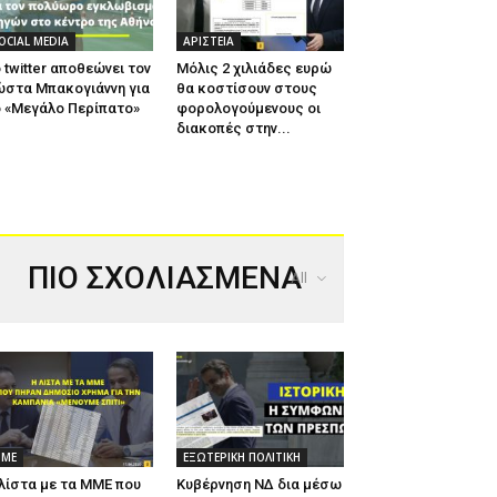
OCIAL MEDIA
ΑΡΙΣΤΕΙΑ
 twitter αποθεώνει τον
Μόλις 2 χιλιάδες ευρώ
ώστα Μπακογιάννη για
θα κοστίσουν στους
 «Μεγάλο Περίπατο»
φορολογούμενους οι
διακοπές στην...
ΠΙΟ ΣΧΟΛΙΑΣΜΕΝΑ
All
ΜΕ
ΕΞΩΤΕΡΙΚΗ ΠΟΛΙΤΙΚΗ
λίστα με τα ΜΜΕ που
Κυβέρνηση ΝΔ δια μέσω