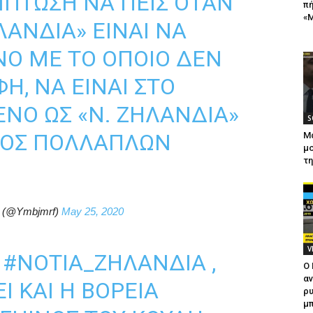
ΊΠΤΩΣΗ ΝΑ ΠΕΙΣ ΟΤΑΝ
πή
«Μ
ΛΑΝΔΊΑ» ΕΊΝΑΙ ΝΑ
ΝΟ ΜΕ ΤΟ ΟΠΟΊΟ ΔΕΝ
Ή, ΝΑ ΕΙΝΑΙ ΣΤΟ
ΝΟ ΩΣ «Ν. ΖΗΛΑΝΔΊΑ»
S
ΌΚΟΣ ΠΟΛΛΑΠΛΏΝ
Μ
μο
τ
p (@Ymbjmrf)
May 25, 2020
V
Η
#ΝΟΤΙΑ_ΖΗΛΑΝΔΙΑ
,
Ο
αν
Ι ΚΑΙ Η ΒΟΡΕΙΑ
ρυ
μπ