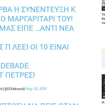
ΒΑ Η ΣΥΝΈΝΤΕΥΞΗ Κ
S
Το
Ο ΜΑΡΓΑΡΙΤΆΡΙ ΤΟΥ!
Κ
το
ΜΑΣ ΕΊΠΕ …ΑΝΤΊ ΝΈΑ
 Π ΛΈΕΙ ΟΙ 10 ΕΊΝΑΙ
Ε DEBADE
Τ ΠΈΤΡΕΣ!
sti (@SXakousti)
May 25, 2020
Μ
Η 