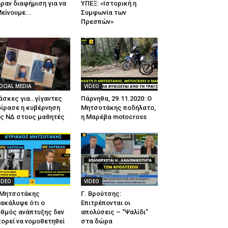
ραν διαφήμιση για να
ΥΠΕΞ: «Ιστορική η
είνουμε...
Συμφωνία των
Πρεσπών»
OCIAL MEDIA
VIDEO
άσκες για…γίγαντες
Πάρνηθα, 29.11.2020: Ο
ίρασε η κυβέρνηση
Μητσοτάκης ποδήλατο,
ης ΝΔ στους μαθητές
η Μαρέβα motocross
IDEO
VIDEO
 Μητσοτάκης
Γ. Βρούτσης:
ακάλυψε ότι ο
Επιτρέπονται οι
θμός ανάπτυξης δεν
απολύσεις – “Ψαλίδι”
ορεί να νομοθετηθεί
στα δώρα