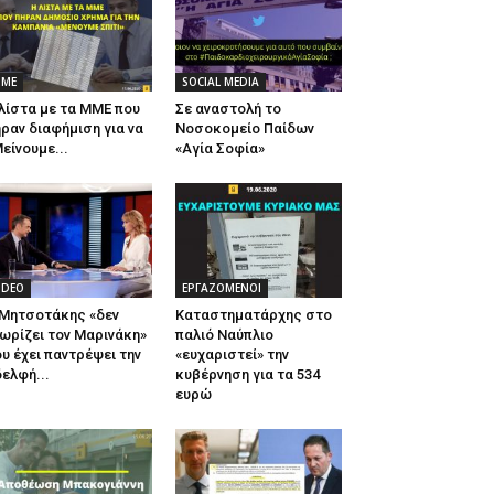
ΜΕ
SOCIAL MEDIA
λίστα με τα ΜΜΕ που
Σε αναστολή το
ραν διαφήμιση για να
Νοσοκομείο Παίδων
είνουμε...
«Αγία Σοφία»
IDEO
ΕΡΓΑΖΟΜΕΝΟΙ
 Μητσοτάκης «δεν
Καταστηματάρχης στο
ωρίζει τον Μαρινάκη»
παλιό Ναύπλιο
υ έχει παντρέψει την
«ευχαριστεί» την
ελφή...
κυβέρνηση για τα 534
ευρώ