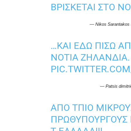
ΒΡΊΣΚΕΤΑΙ ΣΤΟ ΝΌ
— Nikos Sarantakos
…ΚΑΙ ΕΔΏ ΠΊΣΩ ΑΠ
ΝΌΤΙΑ ΖΗΛΑΝΔΊΑ.
PIC.TWITTER.CO
— Patsis dimitr
ΑΠΌ ΤΠΙΟ ΜΙΚΡΟΎ
ΠΡΩΘΥΠΟΥΡΓΟΎΣ 