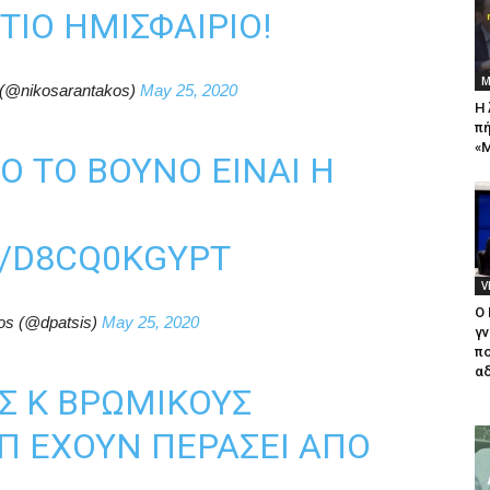
ΤΙΟ ΗΜΙΣΦΑΊΡΙΟ!
Μ
 (@nikosarantakos)
May 25, 2020
Η 
πή
«Μ
Ό ΤΟ ΒΟΥΝΌ ΕΊΝΑΙ Η
M/D8CQ0KGYPT
V
Ο
ios (@dpatsis)
May 25, 2020
γν
πο
αδ
Σ Κ ΒΡΩΜΙΚΟΥΣ
Π ΈΧΟΥΝ ΠΕΡΆΣΕΙ ΑΠΌ