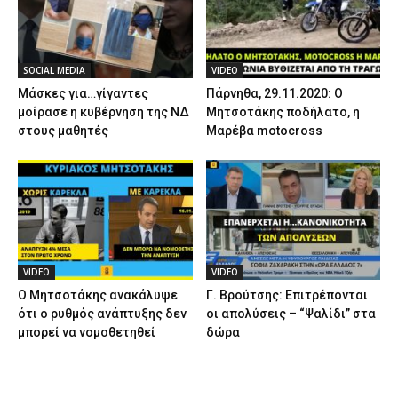
SOCIAL MEDIA
VIDEO
Μάσκες για…γίγαντες
Πάρνηθα, 29.11.2020: Ο
μοίρασε η κυβέρνηση της ΝΔ
Μητσοτάκης ποδήλατο, η
στους μαθητές
Μαρέβα motocross
VIDEO
VIDEO
Ο Μητσοτάκης ανακάλυψε
Γ. Βρούτσης: Επιτρέπονται
ότι ο ρυθμός ανάπτυξης δεν
οι απολύσεις – “Ψαλίδι” στα
μπορεί να νομοθετηθεί
δώρα