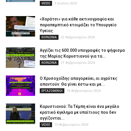
3 Ιουλίου 2026
VIDEO
«Χαράτσι» για κάθε ακτινογραφία και
παραπεμπτικό ετοιμάζει το Υπουργείο
Υγείας
22 Φεβρουαρίου 2024
ΚΟΙΝΩΝΙΑ
Αγγίζει τις 600.000 υπογραφές το ψήφισμα
της Μαρίας Καρυστιανού για τα...
21 Φεβρουαρίου 2024
ΚΟΙΝΩΝΙΑ
Ο Χρυσοχοΐδης απαγορεύει, οι αγρότες
απαντούν: Θα γίνει έστω και με...
16 Φεβρουαρίου 2024
ΕΡΓΑΖΟΜΕΝΟΙ
Καρυστιανού: Τα Τέμπη είναι ένα μεγάλο
κρατικό έγκλημα με υπαίτιους που δεν
αγγίζονται...
15 Φεβρουαρίου 2024
VIDEO