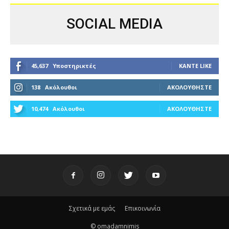
SOCIAL MEDIA
45,637
Υποστηρικτές
ΚΆΝΤΕ LIKE
138
Ακόλουθοι
ΑΚΟΛΟΥΘΉΣΤΕ
10,474
Ακόλουθοι
ΑΚΟΛΟΥΘΉΣΤΕ
Σχετικά με εμάς
Επικοινωνία
© omadamnimis