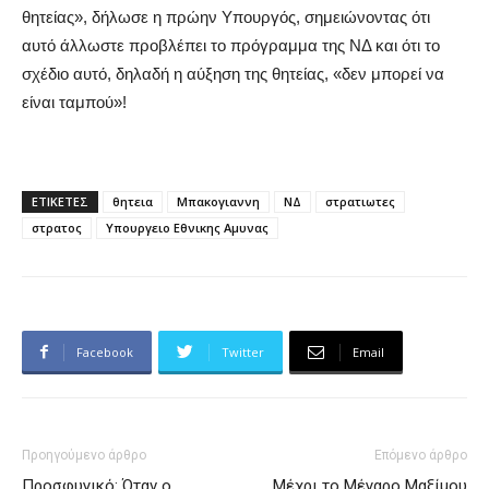
θητείας», δήλωσε η πρώην Υπουργός, σημειώνοντας ότι
αυτό άλλωστε προβλέπει το πρόγραμμα της ΝΔ και ότι το
σχέδιο αυτό, δηλαδή η αύξηση της θητείας, «δεν μπορεί να
είναι ταμπού»!
ΕΤΙΚΕΤΕΣ
θητεια
Μπακογιαννη
ΝΔ
στρατιωτες
στρατος
Υπουργειο Εθνικης Αμυνας
Facebook
Twitter
Email
Προηγούμενο άρθρο
Επόμενο άρθρο
Προσφυγικό: Όταν ο
Μέχρι το Μέγαρο Μαξίμου