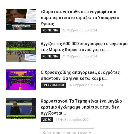
«Χαράτσι» για κάθε ακτινογραφία και
παραπεμπτικό ετοιμάζει το Υπουργείο
Υγείας
22 Φεβρουαρίου 2024
ΚΟΙΝΩΝΙΑ
Αγγίζει τις 600.000 υπογραφές το ψήφισμα
της Μαρίας Καρυστιανού για τα...
21 Φεβρουαρίου 2024
ΚΟΙΝΩΝΙΑ
Ο Χρυσοχοΐδης απαγορεύει, οι αγρότες
απαντούν: Θα γίνει έστω και με...
16 Φεβρουαρίου 2024
ΕΡΓΑΖΟΜΕΝΟΙ
Καρυστιανού: Τα Τέμπη είναι ένα μεγάλο
κρατικό έγκλημα με υπαίτιους που δεν
αγγίζονται...
15 Φεβρουαρίου 2024
VIDEO
Φόρτωση περισσοτέρων