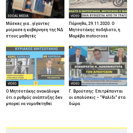
SOCIAL MEDIA
VIDEO
Μάσκες για…γίγαντες
Πάρνηθα, 29.11.2020: Ο
μοίρασε η κυβέρνηση της ΝΔ
Μητσοτάκης ποδήλατο, η
στους μαθητές
Μαρέβα motocross
VIDEO
VIDEO
Ο Μητσοτάκης ανακάλυψε
Γ. Βρούτσης: Επιτρέπονται
ότι ο ρυθμός ανάπτυξης δεν
οι απολύσεις – “Ψαλίδι” στα
μπορεί να νομοθετηθεί
δώρα