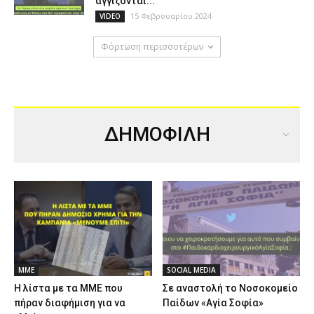
αγγίζονται...
15 Φεβρουαρίου 2024
VIDEO
Φόρτωση περισσοτέρων
ΔΗΜΟΦΙΛΗ
ΜΜΕ
SOCIAL MEDIA
Η λίστα με τα ΜΜΕ που
Σε αναστολή το Νοσοκομείο
πήραν διαφήμιση για να
Παίδων «Αγία Σοφία»