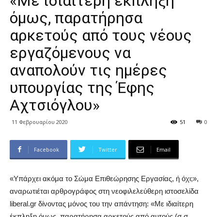
«Με ιδιαίτερη έκπληξη
όμως, παρατήρησα
αρκετούς από τους νέους
εργαζόμενους να
αναπολούν τις ημέρες
υπουργίας της Έφης
Αχτσιόγλου»
11 Φεβρουαρίου 2020
51
0
Facebook
Twitter
Email
«Υπάρχει ακόμα το Σώμα Επιθεώρησης Εργασίας, ή όχι;»,
αναρωτιέται αρθρογράφος στη νεοφιλελεύθερη ιστοσελίδα
liberal.gr δίνοντας μόνος του την απάντηση: «Με ιδιαίτερη
έκπληξη όμως, παρατήρησα αρκετούς από αυτούς (σ.σ.