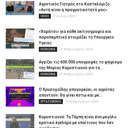
Αγροτικός Γιατρός στο Καστελόριζο:
«Αυτή είναι η πραγματικότητά μας»
3 Ιουλίου 2026
VIDEO
«Χαράτσι» για κάθε ακτινογραφία και
παραπεμπτικό ετοιμάζει το Υπουργείο
Υγείας
22 Φεβρουαρίου 2024
ΚΟΙΝΩΝΙΑ
Αγγίζει τις 600.000 υπογραφές το ψήφισμα
της Μαρίας Καρυστιανού για τα...
21 Φεβρουαρίου 2024
ΚΟΙΝΩΝΙΑ
Ο Χρυσοχοΐδης απαγορεύει, οι αγρότες
απαντούν: Θα γίνει έστω και με...
16 Φεβρουαρίου 2024
ΕΡΓΑΖΟΜΕΝΟΙ
Καρυστιανού: Τα Τέμπη είναι ένα μεγάλο
κρατικό έγκλημα με υπαίτιους που δεν