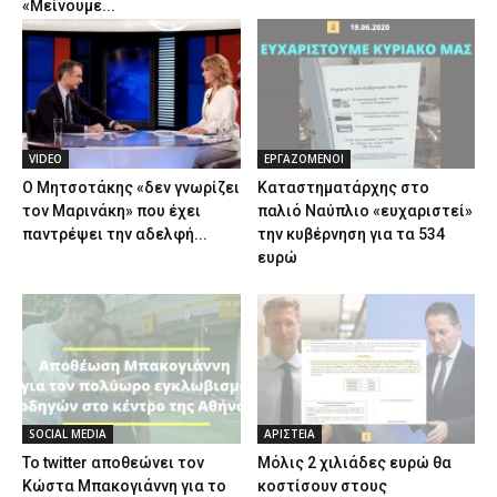
«Μείνουμε...
VIDEO
ΕΡΓΑΖΟΜΕΝΟΙ
Ο Μητσοτάκης «δεν γνωρίζει
Καταστηματάρχης στο
τον Μαρινάκη» που έχει
παλιό Ναύπλιο «ευχαριστεί»
παντρέψει την αδελφή...
την κυβέρνηση για τα 534
ευρώ
SOCIAL MEDIA
ΑΡΙΣΤΕΙΑ
Το twitter αποθεώνει τον
Μόλις 2 χιλιάδες ευρώ θα
Κώστα Μπακογιάννη για το
κοστίσουν στους