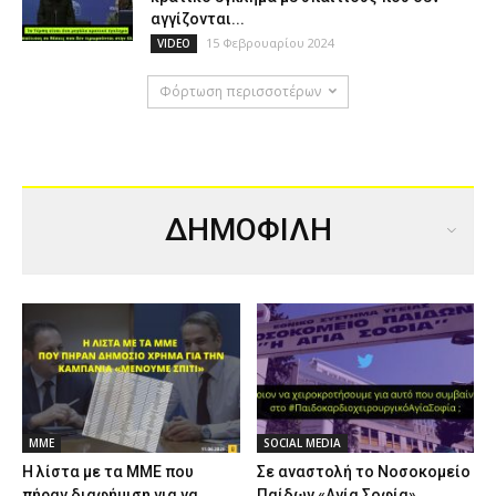
αγγίζονται...
15 Φεβρουαρίου 2024
VIDEO
Φόρτωση περισσοτέρων
ΔΗΜΟΦΙΛΗ
ΜΜΕ
SOCIAL MEDIA
Η λίστα με τα ΜΜΕ που
Σε αναστολή το Νοσοκομείο
πήραν διαφήμιση για να
Παίδων «Αγία Σοφία»