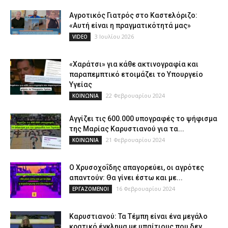
Αγροτικός Γιατρός στο Καστελόριζο:
«Αυτή είναι η πραγματικότητά μας»
3 Ιουλίου 2026
VIDEO
«Χαράτσι» για κάθε ακτινογραφία και
παραπεμπτικό ετοιμάζει το Υπουργείο
Υγείας
22 Φεβρουαρίου 2024
ΚΟΙΝΩΝΙΑ
Αγγίζει τις 600.000 υπογραφές το ψήφισμα
της Μαρίας Καρυστιανού για τα...
21 Φεβρουαρίου 2024
ΚΟΙΝΩΝΙΑ
Ο Χρυσοχοΐδης απαγορεύει, οι αγρότες
απαντούν: Θα γίνει έστω και με...
16 Φεβρουαρίου 2024
ΕΡΓΑΖΟΜΕΝΟΙ
Καρυστιανού: Τα Τέμπη είναι ένα μεγάλο
κρατικό έγκλημα με υπαίτιους που δεν