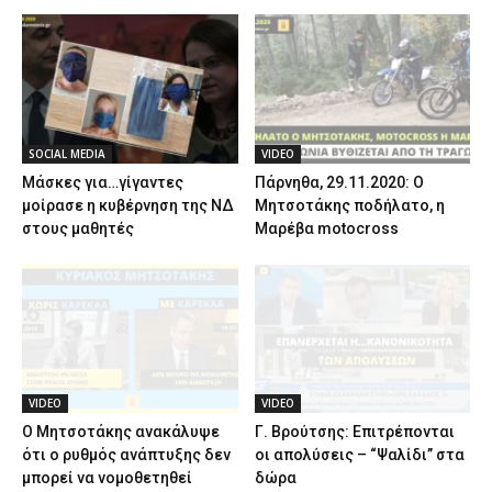
SOCIAL MEDIA
VIDEO
Μάσκες για…γίγαντες
Πάρνηθα, 29.11.2020: Ο
μοίρασε η κυβέρνηση της ΝΔ
Μητσοτάκης ποδήλατο, η
στους μαθητές
Μαρέβα motocross
VIDEO
VIDEO
Ο Μητσοτάκης ανακάλυψε
Γ. Βρούτσης: Επιτρέπονται
ότι ο ρυθμός ανάπτυξης δεν
οι απολύσεις – “Ψαλίδι” στα
μπορεί να νομοθετηθεί
δώρα