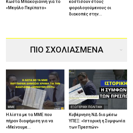
Κώστα Μπακογιάννη για το
κοστίσουν στους
«Μεγάλο Περίπατο»
φορολογούμενους οι
διακοπές στην...
ΠΙΟ ΣΧΟΛΙΑΣΜΕΝΑ
ΜΜΕ
ΕΞΩΤΕΡΙΚΗ ΠΟΛΙΤΙΚΗ
Η λίστα με τα ΜΜΕ που
Κυβέρνηση ΝΔ δια μέσω
πήραν διαφήμιση για να
ΥΠΕΞ: «Ιστορική η Συμφωνία
«Μείνουμε...
των Πρεσπών»