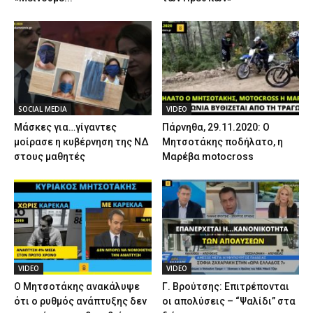
SOCIAL MEDIA
VIDEO
Μάσκες για…γίγαντες
Πάρνηθα, 29.11.2020: Ο
μοίρασε η κυβέρνηση της ΝΔ
Μητσοτάκης ποδήλατο, η
στους μαθητές
Μαρέβα motocross
VIDEO
VIDEO
Ο Μητσοτάκης ανακάλυψε
Γ. Βρούτσης: Επιτρέπονται
ότι ο ρυθμός ανάπτυξης δεν
οι απολύσεις – “Ψαλίδι” στα