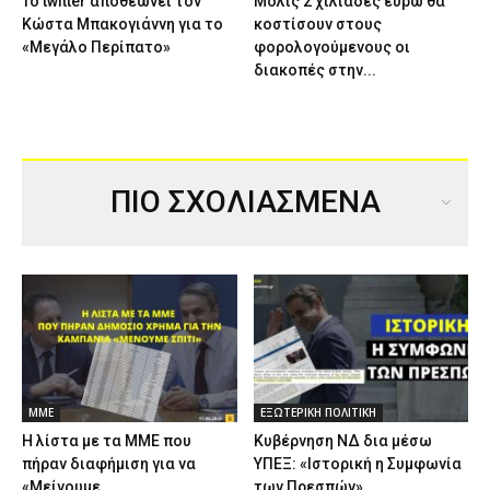
Το twitter αποθεώνει τον
Μόλις 2 χιλιάδες ευρώ θα
Κώστα Μπακογιάννη για το
κοστίσουν στους
«Μεγάλο Περίπατο»
φορολογούμενους οι
διακοπές στην...
ΠΙΟ ΣΧΟΛΙΑΣΜΕΝΑ
ΜΜΕ
ΕΞΩΤΕΡΙΚΗ ΠΟΛΙΤΙΚΗ
Η λίστα με τα ΜΜΕ που
Κυβέρνηση ΝΔ δια μέσω
πήραν διαφήμιση για να
ΥΠΕΞ: «Ιστορική η Συμφωνία
«Μείνουμε...
των Πρεσπών»