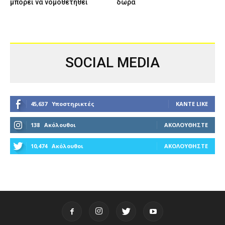
μπορεί να νομοθετηθεί
δώρα
SOCIAL MEDIA
45,637
Υποστηρικτές
ΚΆΝΤΕ LIKE
138
Ακόλουθοι
ΑΚΟΛΟΥΘΉΣΤΕ
10,474
Ακόλουθοι
ΑΚΟΛΟΥΘΉΣΤΕ