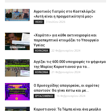
Αγροτικός Γιατρός στο Καστελόριζο:
«Αυτή είναι η πραγματικότητά μας»
3 Ιουλίου 2026
VIDEO
«Χαράτσι» για κάθε ακτινογραφία και
παραπεμπτικό ετοιμάζει το Υπουργείο
Υγείας
22 Φεβρουαρίου 2024
ΚΟΙΝΩΝΙΑ
Αγγίζει τις 600.000 υπογραφές το ψήφισμα
της Μαρίας Καρυστιανού για τα...
21 Φεβρουαρίου 2024
ΚΟΙΝΩΝΙΑ
Ο Χρυσοχοΐδης απαγορεύει, οι αγρότες
απαντούν: Θα γίνει έστω και με...
16 Φεβρουαρίου 2024
ΕΡΓΑΖΟΜΕΝΟΙ
Καρυστιανού: Τα Τέμπη είναι ένα μεγάλο