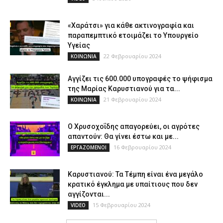
«Χαράτσι» για κάθε ακτινογραφία και
παραπεμπτικό ετοιμάζει το Υπουργείο
Υγείας
22 Φεβρουαρίου 2024
ΚΟΙΝΩΝΙΑ
Αγγίζει τις 600.000 υπογραφές το ψήφισμα
της Μαρίας Καρυστιανού για τα...
21 Φεβρουαρίου 2024
ΚΟΙΝΩΝΙΑ
Ο Χρυσοχοΐδης απαγορεύει, οι αγρότες
απαντούν: Θα γίνει έστω και με...
16 Φεβρουαρίου 2024
ΕΡΓΑΖΟΜΕΝΟΙ
Καρυστιανού: Τα Τέμπη είναι ένα μεγάλο
κρατικό έγκλημα με υπαίτιους που δεν
αγγίζονται...
15 Φεβρουαρίου 2024
VIDEO