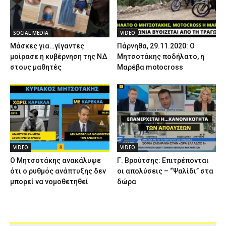
SOCIAL MEDIA
VIDEO
Μάσκες για…γίγαντες
Πάρνηθα, 29.11.2020: Ο
μοίρασε η κυβέρνηση της ΝΔ
Μητσοτάκης ποδήλατο, η
στους μαθητές
Μαρέβα motocross
VIDEO
VIDEO
Ο Μητσοτάκης ανακάλυψε
Γ. Βρούτσης: Επιτρέπονται
ότι ο ρυθμός ανάπτυξης δεν
οι απολύσεις – “Ψαλίδι” στα
μπορεί να νομοθετηθεί
δώρα