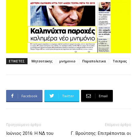
ΕΤΙΚΕΤΕΣ
Μητσοτακης
μνημονιο
Παραπολιτικα
Τσιπρας
Facebook
Twitter
Email
Προηγούμενο άρθρο
Επόμενο άρθρο
Ιούνιος 2016: Η ΝΔ του
Γ. Βρούτσης: Επιτρέπονται οι