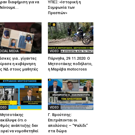
ραν διαφήμιση για να
ΥΠΕΞ: «Ιστορική η
είνουμε...
Συμφωνία των
Πρεσπών»
OCIAL MEDIA
VIDEO
άσκες για…γίγαντες
Πάρνηθα, 29.11.2020: Ο
ίρασε η κυβέρνηση
Μητσοτάκης ποδήλατο,
ης ΝΔ στους μαθητές
η Μαρέβα motocross
IDEO
VIDEO
 Μητσοτάκης
Γ. Βρούτσης:
ακάλυψε ότι ο
Επιτρέπονται οι
θμός ανάπτυξης δεν
απολύσεις – “Ψαλίδι”
ορεί να νομοθετηθεί
στα δώρα