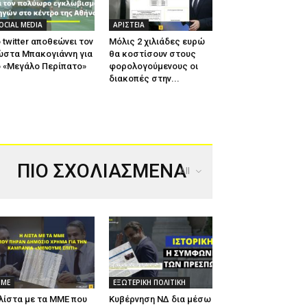
OCIAL MEDIA
ΑΡΙΣΤΕΙΑ
 twitter αποθεώνει τον
Μόλις 2 χιλιάδες ευρώ
ώστα Μπακογιάννη για
θα κοστίσουν στους
 «Μεγάλο Περίπατο»
φορολογούμενους οι
διακοπές στην...
ΠΙΟ ΣΧΟΛΙΑΣΜΕΝΑ
All
ΜΕ
ΕΞΩΤΕΡΙΚΗ ΠΟΛΙΤΙΚΗ
λίστα με τα ΜΜΕ που
Κυβέρνηση ΝΔ δια μέσω