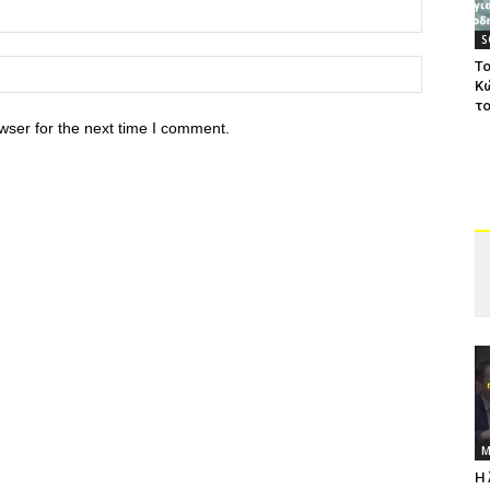
S
Το
Κ
το
wser for the next time I comment.
Μ
Η 