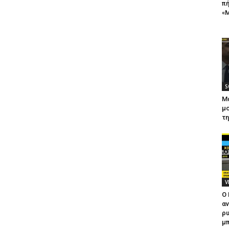
πή
«Μ
S
Μ
μο
τ
V
Ο
αν
ρυ
μπ