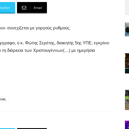
Twitter
Email
όνο- συνεχίζεται με γοργούς ρυθμούς.
έγγραφο, ο κ. Φώτης Σερέτης, διοικητής 5ης ΥΠΕ, εγκρίνει
ά τη διάρκεια των Χριστουγέννων(…) με ημερήσια
ειας