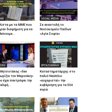
ΜΕ
SOCIAL MEDIA
λίστα με τα ΜΜΕ που
Σε αναστολή το
ραν διαφήμιση για να
Νοσοκομείο Παίδων
είνουμε...
«Αγία Σοφία»
IDEO
ΕΡΓΑΖΟΜΕΝΟΙ
 Μητσοτάκης «δεν
Καταστηματάρχης στο
ωρίζει τον Μαρινάκη»
παλιό Ναύπλιο
υ έχει παντρέψει την
«ευχαριστεί» την
ελφή...
κυβέρνηση για τα 534
ευρώ