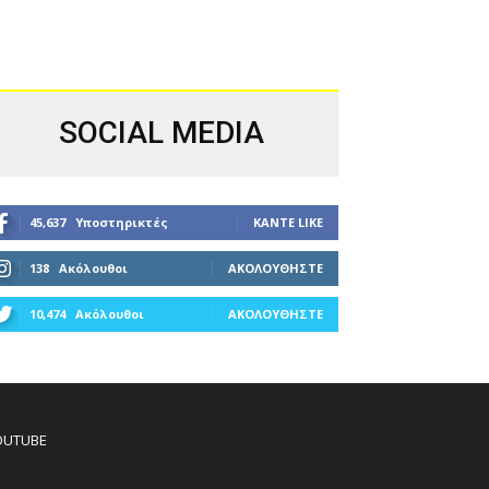
SOCIAL MEDIA
45,637
Υποστηρικτές
ΚΆΝΤΕ LIKE
138
Ακόλουθοι
ΑΚΟΛΟΥΘΉΣΤΕ
10,474
Ακόλουθοι
ΑΚΟΛΟΥΘΉΣΤΕ
OUTUBE