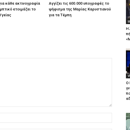
για κάθε ακτινογραφία
Αγγίζει τις 600.000 υπογραφές το
μπτικό ετοιμάζει το
ψήφισμα της Μαρίας Καρυστιανού
Υγείας
για τα Τέμπη
Μ
Η 
πή
«Μ
V
Ο
γν
πο
αδ