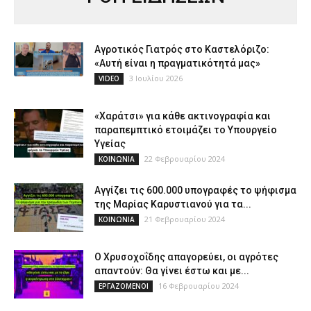
Αγροτικός Γιατρός στο Καστελόριζο:
«Αυτή είναι η πραγματικότητά μας»
3 Ιουλίου 2026
VIDEO
«Χαράτσι» για κάθε ακτινογραφία και
παραπεμπτικό ετοιμάζει το Υπουργείο
Υγείας
22 Φεβρουαρίου 2024
ΚΟΙΝΩΝΙΑ
Αγγίζει τις 600.000 υπογραφές το ψήφισμα
της Μαρίας Καρυστιανού για τα...
21 Φεβρουαρίου 2024
ΚΟΙΝΩΝΙΑ
Ο Χρυσοχοΐδης απαγορεύει, οι αγρότες
απαντούν: Θα γίνει έστω και με...
16 Φεβρουαρίου 2024
ΕΡΓΑΖΟΜΕΝΟΙ