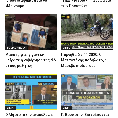
πήραν διαφήμιση για να
ΥΠΕΞ: «Ιστορική η Συμφωνία
«Μείνουμε...
των Πρεσπών»
SOCIAL MEDIA
VIDEO
Μάσκες για…γίγαντες
Πάρνηθα, 29.11.2020: Ο
μοίρασε η κυβέρνηση της ΝΔ
Μητσοτάκης ποδήλατο, η
στους μαθητές
Μαρέβα motocross
VIDEO
VIDEO
Ο Μητσοτάκης ανακάλυψε
Γ. Βρούτσης: Επιτρέπονται