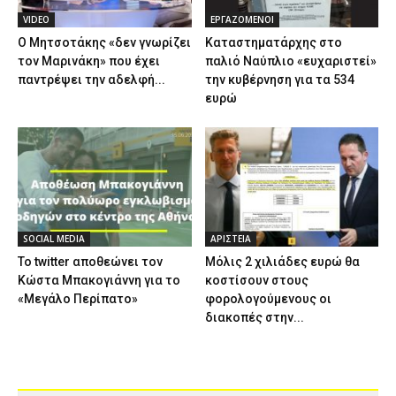
VIDEO
ΕΡΓΑΖΟΜΕΝΟΙ
Ο Μητσοτάκης «δεν γνωρίζει
Καταστηματάρχης στο
τον Μαρινάκη» που έχει
παλιό Ναύπλιο «ευχαριστεί»
παντρέψει την αδελφή...
την κυβέρνηση για τα 534
ευρώ
SOCIAL MEDIA
ΑΡΙΣΤΕΙΑ
Το twitter αποθεώνει τον
Μόλις 2 χιλιάδες ευρώ θα
Κώστα Μπακογιάννη για το
κοστίσουν στους
«Μεγάλο Περίπατο»
φορολογούμενους οι
διακοπές στην...