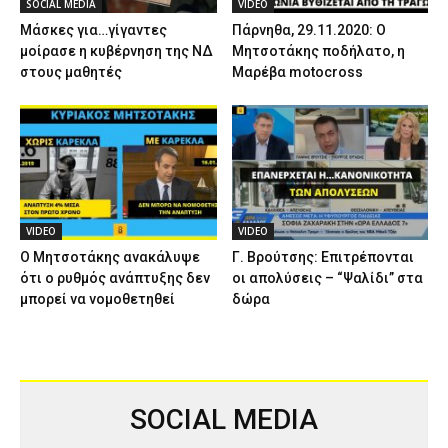
SOCIAL MEDIA
VIDEO
Μάσκες για…γίγαντες
Πάρνηθα, 29.11.2020: Ο
μοίρασε η κυβέρνηση της ΝΔ
Μητσοτάκης ποδήλατο, η
στους μαθητές
Μαρέβα motocross
VIDEO
VIDEO
Ο Μητσοτάκης ανακάλυψε
Γ. Βρούτσης: Επιτρέπονται
ότι ο ρυθμός ανάπτυξης δεν
οι απολύσεις – “Ψαλίδι” στα
μπορεί να νομοθετηθεί
δώρα
SOCIAL MEDIA