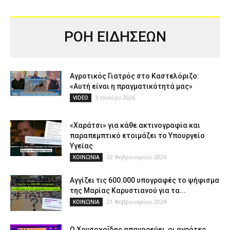
ΡΟΗ ΕΙΔΗΣΕΩΝ
Αγροτικός Γιατρός στο Καστελόριζο:
«Αυτή είναι η πραγματικότητά μας»
3 Ιουλίου 2026
VIDEO
«Χαράτσι» για κάθε ακτινογραφία και
παραπεμπτικό ετοιμάζει το Υπουργείο
Υγείας
22 Φεβρουαρίου 2024
ΚΟΙΝΩΝΙΑ
Αγγίζει τις 600.000 υπογραφές το ψήφισμα
της Μαρίας Καρυστιανού για τα...
21 Φεβρουαρίου 2024
ΚΟΙΝΩΝΙΑ
Ο Χρυσοχοΐδης απαγορεύει, οι αγρότες