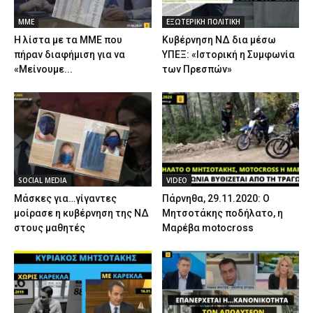
ΜΜΕ
ΕΞΩΤΕΡΙΚΗ ΠΟΛΙΤΙΚΗ
Η λίστα με τα ΜΜΕ που
Κυβέρνηση ΝΔ δια μέσω
πήραν διαφήμιση για να
ΥΠΕΞ: «Ιστορική η Συμφωνία
«Μείνουμε...
των Πρεσπών»
SOCIAL MEDIA
VIDEO
Μάσκες για…γίγαντες
Πάρνηθα, 29.11.2020: Ο
μοίρασε η κυβέρνηση της ΝΔ
Μητσοτάκης ποδήλατο, η
στους μαθητές
Μαρέβα motocross