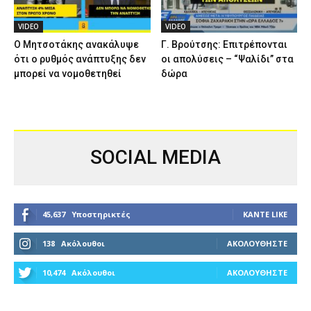
VIDEO
VIDEO
Ο Μητσοτάκης ανακάλυψε
Γ. Βρούτσης: Επιτρέπονται
ότι ο ρυθμός ανάπτυξης δεν
οι απολύσεις – “Ψαλίδι” στα
μπορεί να νομοθετηθεί
δώρα
SOCIAL MEDIA
45,637
Υποστηρικτές
ΚΆΝΤΕ LIKE
138
Ακόλουθοι
ΑΚΟΛΟΥΘΉΣΤΕ
10,474
Ακόλουθοι
ΑΚΟΛΟΥΘΉΣΤΕ