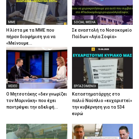
ΜΜΕ
SOCIAL MEDIA
Η λίστα με τα ΜΜΕ που
Σε αναστολή το Νοσοκομείο
πήραν διαφήμιση για να
Παίδων «Αγία Σοφία»
«Μείνουμε...
VIDEO
ΕΡΓΑΖΟΜΕΝΟΙ
Ο Μητσοτάκης «δεν γνωρίζει
Καταστηματάρχης στο
τον Μαρινάκη» που έχει
παλιό Ναύπλιο «ευχαριστεί»
παντρέψει την αδελφή...
την κυβέρνηση για τα 534
ευρώ