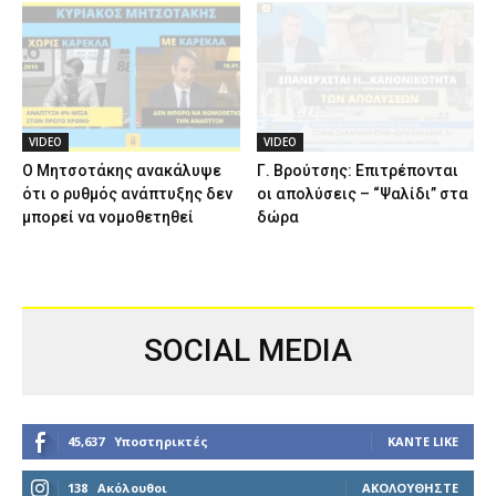
VIDEO
VIDEO
Ο Μητσοτάκης ανακάλυψε
Γ. Βρούτσης: Επιτρέπονται
ότι ο ρυθμός ανάπτυξης δεν
οι απολύσεις – “Ψαλίδι” στα
μπορεί να νομοθετηθεί
δώρα
SOCIAL MEDIA
45,637
Υποστηρικτές
ΚΆΝΤΕ LIKE
138
Ακόλουθοι
ΑΚΟΛΟΥΘΉΣΤΕ