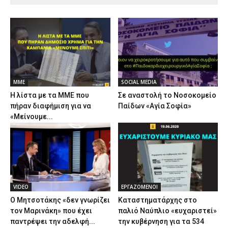
ΜΜΕ
SOCIAL MEDIA
Η λίστα με τα ΜΜΕ που
Σε αναστολή το Νοσοκομείο
πήραν διαφήμιση για να
Παίδων «Αγία Σοφία»
«Μείνουμε...
VIDEO
ΕΡΓΑΖΟΜΕΝΟΙ
Ο Μητσοτάκης «δεν γνωρίζει
Καταστηματάρχης στο
τον Μαρινάκη» που έχει
παλιό Ναύπλιο «ευχαριστεί»
παντρέψει την αδελφή...
την κυβέρνηση για τα 534