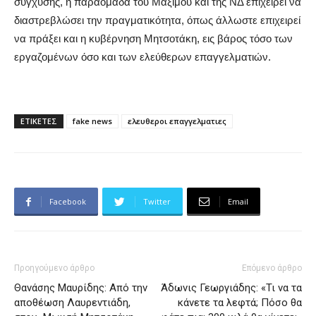
σύγχυσης, η παραομάδα του Μαξίμου και της ΝΔ επιχειρεί να
διαστρεβλώσει την πραγματικότητα, όπως άλλωστε επιχειρεί
να πράξει και η κυβέρνηση Μητσοτάκη, εις βάρος τόσο των
εργαζομένων όσο και των ελεύθερων επαγγελματιών.
ΕΤΙΚΕΤΕΣ
fake news
ελευθεροι επαγγελματιες
Facebook
Twitter
Email
Προηγούμενο άρθρο
Επόμενο άρθρο
Θανάσης Μαυρίδης: Από την
Άδωνις Γεωργιάδης: «Τι να τα
αποθέωση Λαυρεντιάδη,
κάνετε τα λεφτά; Πόσο θα