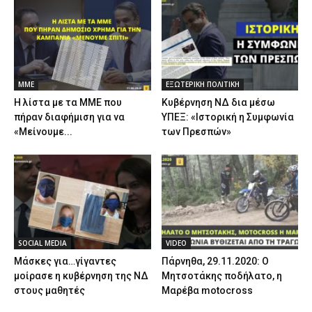
ΜΜΕ
ΕΞΩΤΕΡΙΚΗ ΠΟΛΙΤΙΚΗ
Η λίστα με τα ΜΜΕ που
Κυβέρνηση ΝΔ δια μέσω
πήραν διαφήμιση για να
ΥΠΕΞ: «Ιστορική η Συμφωνία
«Μείνουμε...
των Πρεσπών»
SOCIAL MEDIA
VIDEO
Μάσκες για…γίγαντες
Πάρνηθα, 29.11.2020: Ο
μοίρασε η κυβέρνηση της ΝΔ
Μητσοτάκης ποδήλατο, η
στους μαθητές
Μαρέβα motocross