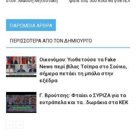
στον…Μωυσή Μητσοτάκη
φάτε πια; 300 κιλά θα γίνετε;»
ΠΑΡΟΜΟΙΑ ΑΡΘΡΑ
ΠΕΡΙΣΣΟΤΕΡΑ ΑΠΟ ΤΟΝ ΔΗΜΙΟΥΡΓΟ
Οικονόμου: Υιοθετούσε τα Fake
News περί βίλας Τσίπρα στο Σούνιο,
σήμερα πετάει τη μπάλα στην
εξέδρα
Γ. Βρούτσης: Φταίει ο ΣΥΡΙΖΑ για τα
ευτράπελα και τα…δωράκια στα ΚΕΚ