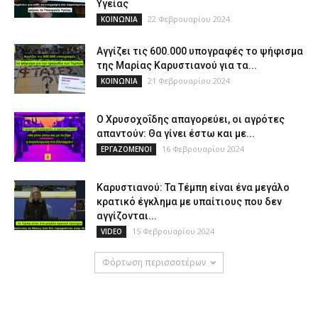
Υγείας
22 Φεβρουαρίου 2024
ΚΟΙΝΩΝΙΑ
Αγγίζει τις 600.000 υπογραφές το ψήφισμα
της Μαρίας Καρυστιανού για τα...
21 Φεβρουαρίου 2024
ΚΟΙΝΩΝΙΑ
Ο Χρυσοχοΐδης απαγορεύει, οι αγρότες
απαντούν: Θα γίνει έστω και με...
16 Φεβρουαρίου 2024
ΕΡΓΑΖΟΜΕΝΟΙ
Καρυστιανού: Τα Τέμπη είναι ένα μεγάλο
κρατικό έγκλημα με υπαίτιους που δεν
αγγίζονται...
15 Φεβρουαρίου 2024
VIDEO
Φόρτωση περισσοτέρων