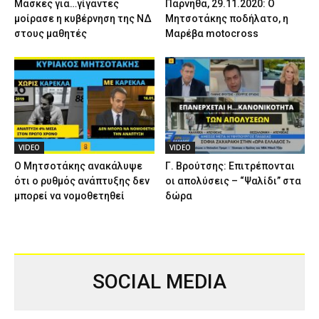
Μάσκες για…γίγαντες
Πάρνηθα, 29.11.2020: Ο
μοίρασε η κυβέρνηση της ΝΔ
Μητσοτάκης ποδήλατο, η
στους μαθητές
Μαρέβα motocross
VIDEO
VIDEO
Ο Μητσοτάκης ανακάλυψε
Γ. Βρούτσης: Επιτρέπονται
ότι ο ρυθμός ανάπτυξης δεν
οι απολύσεις – “Ψαλίδι” στα
μπορεί να νομοθετηθεί
δώρα
SOCIAL MEDIA