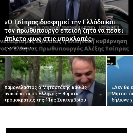
«Ο Τσίπρας δυσφημεί την Ελλάδα και
τον πρωθυπουργό επειδή ζητά να πέσει
άπλετο φως στις υποκλοπές»
15 Δεκεμβρίου 2022
Χαμογελαστός ο Μητσοτάκης καθώς
«Δεν θα ε
αναφέρεται σε Έλληνες – θύματα
Μητσοτάκ
τρομοκρατίας της 11ης Σεπτεμβρίου
δήλωνε χ