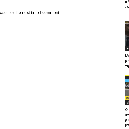
πή
«Μ
wser for the next time I comment.
S
Μ
μο
τ
V
Ο
αν
ρυ
μπ