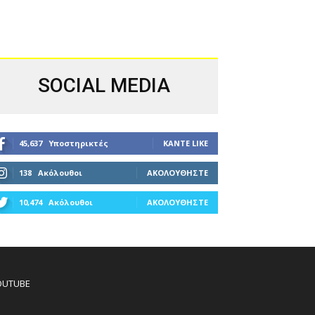
SOCIAL MEDIA
45,637
Υποστηρικτές
ΚΆΝΤΕ LIKE
138
Ακόλουθοι
ΑΚΟΛΟΥΘΉΣΤΕ
10,474
Ακόλουθοι
ΑΚΟΛΟΥΘΉΣΤΕ
OUTUBE