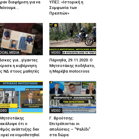
ραν διαφήμιση για να
ΥΠΕΞ: «Ιστορική η
είνουμε...
Συμφωνία των
Πρεσπών»
OCIAL MEDIA
VIDEO
άσκες για…γίγαντες
Πάρνηθα, 29.11.2020: Ο
ίρασε η κυβέρνηση
Μητσοτάκης ποδήλατο,
ης ΝΔ στους μαθητές
η Μαρέβα motocross
IDEO
VIDEO
 Μητσοτάκης
Γ. Βρούτσης:
ακάλυψε ότι ο
Επιτρέπονται οι
θμός ανάπτυξης δεν
απολύσεις – “Ψαλίδι”
ορεί να νομοθετηθεί
στα δώρα