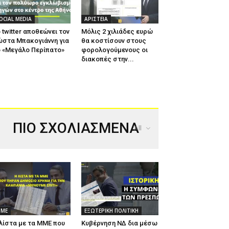
OCIAL MEDIA
ΑΡΙΣΤΕΙΑ
 twitter αποθεώνει τον
Μόλις 2 χιλιάδες ευρώ
ώστα Μπακογιάννη για
θα κοστίσουν στους
 «Μεγάλο Περίπατο»
φορολογούμενους οι
διακοπές στην...
ΠΙΟ ΣΧΟΛΙΑΣΜΕΝΑ
All
ΜΕ
ΕΞΩΤΕΡΙΚΗ ΠΟΛΙΤΙΚΗ
λίστα με τα ΜΜΕ που
Κυβέρνηση ΝΔ δια μέσω