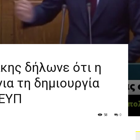
κης δήλωνε ότι η
για τη δημιουργία
 ΕΥΠ
58
0