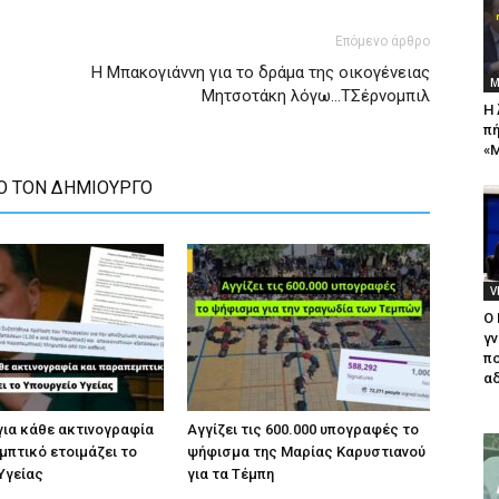
Επόμενο άρθρο
Η Μπακογιάννη για το δράμα της οικογένειας
Μ
Μητσοτάκη λόγω…ΤΣέρνομπιλ
Η 
πή
«Μ
Ο ΤΟΝ ΔΗΜΙΟΥΡΓΟ
V
Ο
γν
πο
αδ
για κάθε ακτινογραφία
Αγγίζει τις 600.000 υπογραφές το
μπτικό ετοιμάζει το
ψήφισμα της Μαρίας Καρυστιανού
Υγείας
για τα Τέμπη