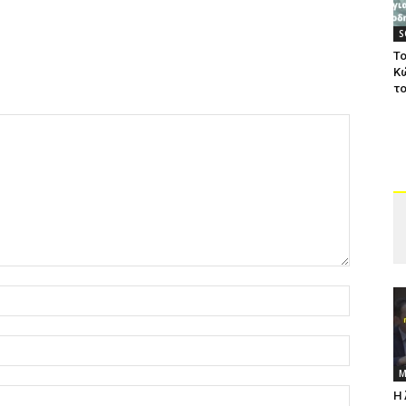
S
Το
Κ
το
Μ
Η 