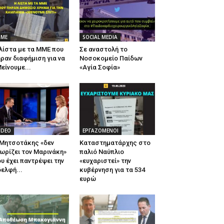
ΜΕ
SOCIAL MEDIA
λίστα με τα ΜΜΕ που
Σε αναστολή το
ραν διαφήμιση για να
Νοσοκομείο Παίδων
είνουμε...
«Αγία Σοφία»
IDEO
ΕΡΓΑΖΟΜΕΝΟΙ
 Μητσοτάκης «δεν
Καταστηματάρχης στο
ωρίζει τον Μαρινάκη»
παλιό Ναύπλιο
υ έχει παντρέψει την
«ευχαριστεί» την
ελφή...
κυβέρνηση για τα 534
ευρώ