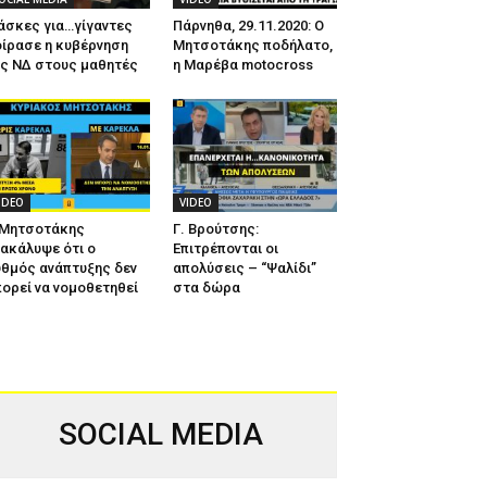
άσκες για…γίγαντες
Πάρνηθα, 29.11.2020: Ο
ίρασε η κυβέρνηση
Μητσοτάκης ποδήλατο,
ης ΝΔ στους μαθητές
η Μαρέβα motocross
IDEO
VIDEO
 Μητσοτάκης
Γ. Βρούτσης:
ακάλυψε ότι ο
Επιτρέπονται οι
θμός ανάπτυξης δεν
απολύσεις – “Ψαλίδι”
ορεί να νομοθετηθεί
στα δώρα
SOCIAL MEDIA