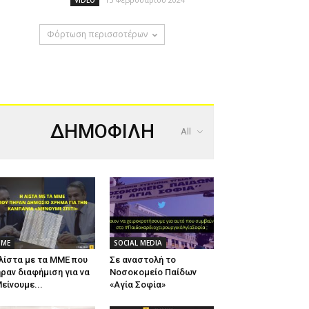
VIDEO
Φόρτωση περισσοτέρων
ΔΗΜΟΦΙΛΗ
All
ΜΕ
SOCIAL MEDIA
λίστα με τα ΜΜΕ που
Σε αναστολή το
ραν διαφήμιση για να
Νοσοκομείο Παίδων
είνουμε...
«Αγία Σοφία»