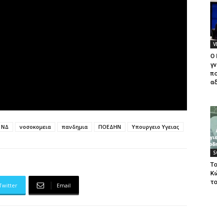
V
Ο
γν
πο
αδ
ΝΔ
νοσοκομεια
πανδημια
ΠΟΕΔΗΝ
Υπουργειο Υγειας
S
Το
Κ
το
Twitter
Email