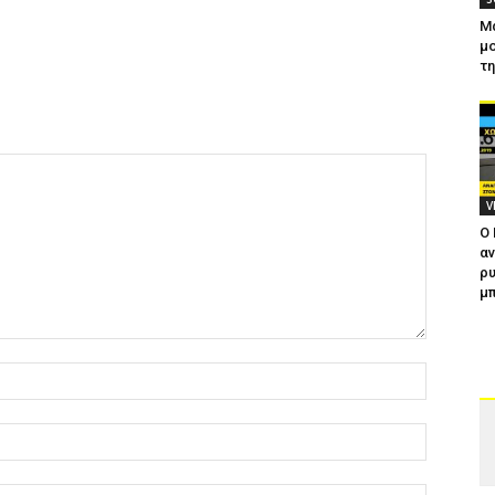
Μ
μο
τ
V
Ο
αν
ρυ
μπ