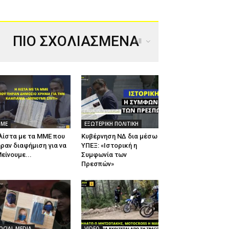
ΠΙΟ ΣΧΟΛΙΑΣΜΕΝΑ
All
ΜΕ
ΕΞΩΤΕΡΙΚΗ ΠΟΛΙΤΙΚΗ
λίστα με τα ΜΜΕ που
Κυβέρνηση ΝΔ δια μέσω
ραν διαφήμιση για να
ΥΠΕΞ: «Ιστορική η
είνουμε...
Συμφωνία των
Πρεσπών»
OCIAL MEDIA
VIDEO