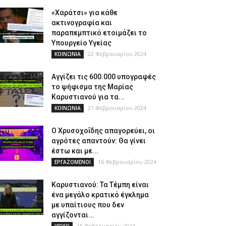
«Χαράτσι» για κάθε
ακτινογραφία και
παραπεμπτικό ετοιμάζει το
Υπουργείο Υγείας
22 Φεβρουαρίου 2024
ΚΟΙΝΩΝΙΑ
Αγγίζει τις 600.000 υπογραφές
το ψήφισμα της Μαρίας
Καρυστιανού για τα...
21 Φεβρουαρίου 2024
ΚΟΙΝΩΝΙΑ
Ο Χρυσοχοΐδης απαγορεύει, οι
αγρότες απαντούν: Θα γίνει
έστω και με...
16 Φεβρουαρίου 2024
ΕΡΓΑΖΟΜΕΝΟΙ
Καρυστιανού: Τα Τέμπη είναι
ένα μεγάλο κρατικό έγκλημα
με υπαίτιους που δεν
αγγίζονται...
15 Φεβρουαρίου 2024