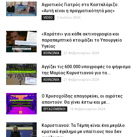
Αγροτικός Γιατρός στο Καστελόριζο:
«Αυτή είναι η πραγματικότητά μας»
3 Ιουλίου 2026
VIDEO
«Χαράτσι» για κάθε ακτινογραφία και
παραπεμπτικό ετοιμάζει το Υπουργείο
Υγείας
22 Φεβρουαρίου 2024
ΚΟΙΝΩΝΙΑ
Αγγίζει τις 600.000 υπογραφές το ψήφισμα
της Μαρίας Καρυστιανού για τα...
21 Φεβρουαρίου 2024
ΚΟΙΝΩΝΙΑ
Ο Χρυσοχοΐδης απαγορεύει, οι αγρότες
απαντούν: Θα γίνει έστω και με...
16 Φεβρουαρίου 2024
ΕΡΓΑΖΟΜΕΝΟΙ
Καρυστιανού: Τα Τέμπη είναι ένα μεγάλο
κρατικό έγκλημα με υπαίτιους που δεν