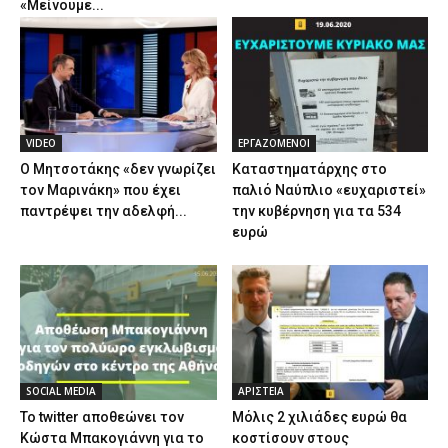
«Μείνουμε...
VIDEO
ΕΡΓΑΖΟΜΕΝΟΙ
Ο Μητσοτάκης «δεν γνωρίζει
Καταστηματάρχης στο
τον Μαρινάκη» που έχει
παλιό Ναύπλιο «ευχαριστεί»
παντρέψει την αδελφή...
την κυβέρνηση για τα 534
ευρώ
SOCIAL MEDIA
ΑΡΙΣΤΕΙΑ
Το twitter αποθεώνει τον
Μόλις 2 χιλιάδες ευρώ θα
Κώστα Μπακογιάννη για το
κοστίσουν στους