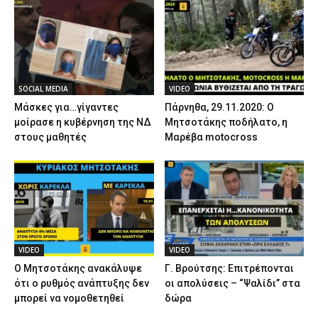
SOCIAL MEDIA
VIDEO
Μάσκες για…γίγαντες
Πάρνηθα, 29.11.2020: Ο
μοίρασε η κυβέρνηση της ΝΔ
Μητσοτάκης ποδήλατο, η
στους μαθητές
Μαρέβα motocross
VIDEO
VIDEO
Ο Μητσοτάκης ανακάλυψε
Γ. Βρούτσης: Επιτρέπονται
ότι ο ρυθμός ανάπτυξης δεν
οι απολύσεις – “Ψαλίδι” στα
μπορεί να νομοθετηθεί
δώρα