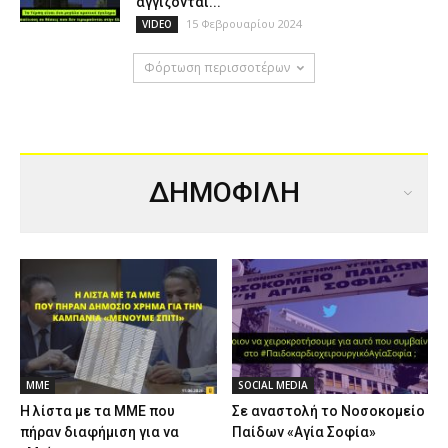
αγγίζονται...
15 Φεβρουαρίου 2024
VIDEO
Φόρτωση περισσοτέρων
ΔΗΜΟΦΙΛΗ
ΜΜΕ
SOCIAL MEDIA
Η λίστα με τα ΜΜΕ που
Σε αναστολή το Νοσοκομείο
πήραν διαφήμιση για να
Παίδων «Αγία Σοφία»