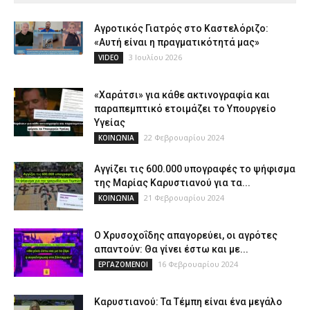
Αγροτικός Γιατρός στο Καστελόριζο:
«Αυτή είναι η πραγματικότητά μας»
3 Ιουλίου 2026
VIDEO
«Χαράτσι» για κάθε ακτινογραφία και
παραπεμπτικό ετοιμάζει το Υπουργείο
Υγείας
22 Φεβρουαρίου 2024
ΚΟΙΝΩΝΙΑ
Αγγίζει τις 600.000 υπογραφές το ψήφισμα
της Μαρίας Καρυστιανού για τα...
21 Φεβρουαρίου 2024
ΚΟΙΝΩΝΙΑ
Ο Χρυσοχοΐδης απαγορεύει, οι αγρότες
απαντούν: Θα γίνει έστω και με...
16 Φεβρουαρίου 2024
ΕΡΓΑΖΟΜΕΝΟΙ
Καρυστιανού: Τα Τέμπη είναι ένα μεγάλο