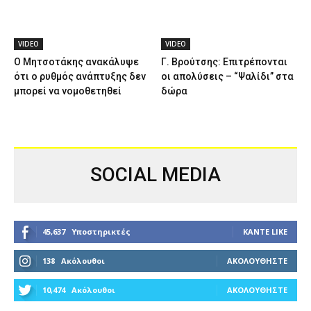
VIDEO
VIDEO
Ο Μητσοτάκης ανακάλυψε
Γ. Βρούτσης: Επιτρέπονται
ότι ο ρυθμός ανάπτυξης δεν
οι απολύσεις – “Ψαλίδι” στα
μπορεί να νομοθετηθεί
δώρα
SOCIAL MEDIA
45,637
Υποστηρικτές
ΚΆΝΤΕ LIKE
138
Ακόλουθοι
ΑΚΟΛΟΥΘΉΣΤΕ
10,474
Ακόλουθοι
ΑΚΟΛΟΥΘΉΣΤΕ