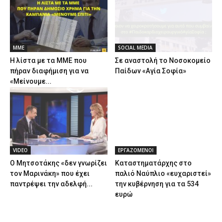
ΜΜΕ
SOCIAL MEDIA
Η λίστα με τα ΜΜΕ που
Σε αναστολή το Νοσοκομείο
πήραν διαφήμιση για να
Παίδων «Αγία Σοφία»
«Μείνουμε...
VIDEO
ΕΡΓΑΖΟΜΕΝΟΙ
Ο Μητσοτάκης «δεν γνωρίζει
Καταστηματάρχης στο
τον Μαρινάκη» που έχει
παλιό Ναύπλιο «ευχαριστεί»
παντρέψει την αδελφή...
την κυβέρνηση για τα 534
ευρώ