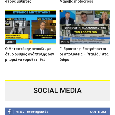
στους μαθητές
Μαρέβα motocross
VIDEO
VIDEO
Ο Μητσοτάκης ανακάλυψε
Γ. Βρούτσης: Επιτρέπονται
ότι ο ρυθμός ανάπτυξης δεν
οι απολύσεις – “Ψαλίδι” στα
μπορεί να νομοθετηθεί
δώρα
SOCIAL MEDIA
45,637
Υποστηρικτές
ΚΆΝΤΕ LIKE