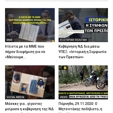
ΜΜΕ
ΕΞΩΤΕΡΙΚΗ ΠΟΛΙΤΙΚΗ
Η λίστα με τα ΜΜΕ που
Κυβέρνηση ΝΔ δια μέσω
πήραν διαφήμιση για να
ΥΠΕΞ: «Ιστορική η Συμφωνία
«Μείνουμε...
των Πρεσπών»
SOCIAL MEDIA
VIDEO
Μάσκες για…γίγαντες
Πάρνηθα, 29.11.2020: Ο
μοίρασε η κυβέρνηση της ΝΔ
Μητσοτάκης ποδήλατο, η