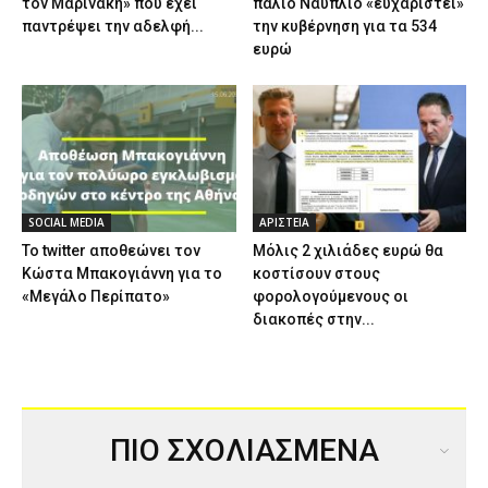
τον Μαρινάκη» που έχει
παλιό Ναύπλιο «ευχαριστεί»
παντρέψει την αδελφή...
την κυβέρνηση για τα 534
ευρώ
SOCIAL MEDIA
ΑΡΙΣΤΕΙΑ
Το twitter αποθεώνει τον
Μόλις 2 χιλιάδες ευρώ θα
Κώστα Μπακογιάννη για το
κοστίσουν στους
«Μεγάλο Περίπατο»
φορολογούμενους οι
διακοπές στην...
ΠΙΟ ΣΧΟΛΙΑΣΜΕΝΑ