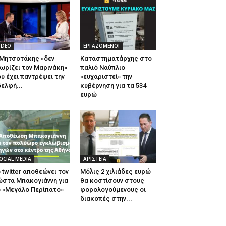
IDEO
ΕΡΓΑΖΟΜΕΝΟΙ
 Μητσοτάκης «δεν
Καταστηματάρχης στο
ωρίζει τον Μαρινάκη»
παλιό Ναύπλιο
υ έχει παντρέψει την
«ευχαριστεί» την
ελφή...
κυβέρνηση για τα 534
ευρώ
OCIAL MEDIA
ΑΡΙΣΤΕΙΑ
 twitter αποθεώνει τον
Μόλις 2 χιλιάδες ευρώ
ώστα Μπακογιάννη για
θα κοστίσουν στους
 «Μεγάλο Περίπατο»
φορολογούμενους οι
διακοπές στην...