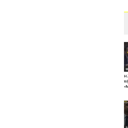
Μ
Η 
πή
«Μ
S