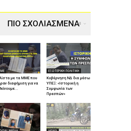
ΠΙΟ ΣΧΟΛΙΑΣΜΕΝΑ
All
ΜΕ
ΕΞΩΤΕΡΙΚΗ ΠΟΛΙΤΙΚΗ
λίστα με τα ΜΜΕ που
Κυβέρνηση ΝΔ δια μέσω
ραν διαφήμιση για να
ΥΠΕΞ: «Ιστορική η
είνουμε...
Συμφωνία των
Πρεσπών»
OCIAL MEDIA
VIDEO