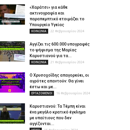
«Χαράτσι» για κάθε
ακτινογραφία και
παραπεμπτικό ετοιμάζει το
Υπουργείο Υγείας
22 Φεβρουαρίου 2024
ΚΟΙΝΩΝΙΑ
Αγγίζει τις 600.000 υπογραφές
το ψήφισμα της Μαρίας
Καρυστιανού για τα...
21 Φεβρουαρίου 2024
ΚΟΙΝΩΝΙΑ
Ο Χρυσοχοΐδης απαγορεύει, οι
αγρότες απαντούν: Θα γίνει
έστω και με...
16 Φεβρουαρίου 2024
ΕΡΓΑΖΟΜΕΝΟΙ
Καρυστιανού: Τα Τέμπη είναι
ένα μεγάλο κρατικό έγκλημα
με υπαίτιους που δεν
αγγίζονται...
15 Φεβρουαρίου 2024