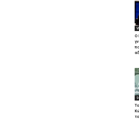
V
Ο
γν
πο
αδ
S
Το
Κ
το