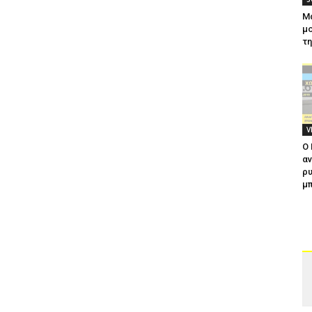
Μ
μο
τ
V
Ο
αν
ρυ
μπ