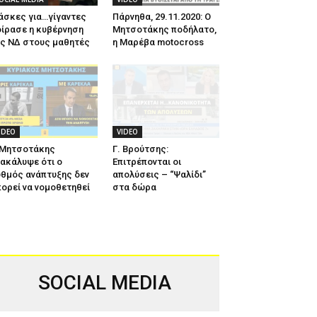
άσκες για…γίγαντες
Πάρνηθα, 29.11.2020: Ο
ίρασε η κυβέρνηση
Μητσοτάκης ποδήλατο,
ης ΝΔ στους μαθητές
η Μαρέβα motocross
IDEO
VIDEO
 Μητσοτάκης
Γ. Βρούτσης:
ακάλυψε ότι ο
Επιτρέπονται οι
θμός ανάπτυξης δεν
απολύσεις – “Ψαλίδι”
ορεί να νομοθετηθεί
στα δώρα
SOCIAL MEDIA