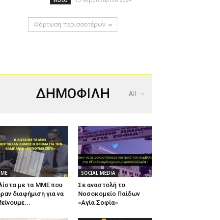
VIDEO
Φόρτωση περισσοτέρων
ΔΗΜΟΦΙΛΗ
All
ΜΕ
SOCIAL MEDIA
λίστα με τα ΜΜΕ που
Σε αναστολή το
ραν διαφήμιση για να
Νοσοκομείο Παίδων
είνουμε...
«Αγία Σοφία»