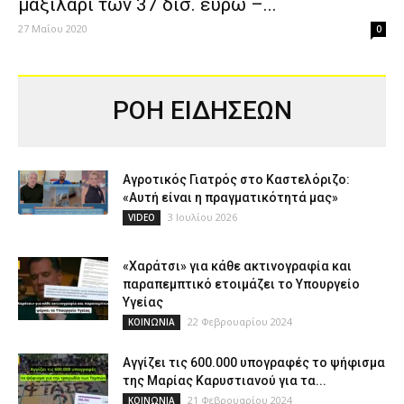
μαξιλάρι των 37 δισ. ευρώ –...
27 Μαΐου 2020
0
ΡΟΗ ΕΙΔΗΣΕΩΝ
Αγροτικός Γιατρός στο Καστελόριζο:
«Αυτή είναι η πραγματικότητά μας»
3 Ιουλίου 2026
VIDEO
«Χαράτσι» για κάθε ακτινογραφία και
παραπεμπτικό ετοιμάζει το Υπουργείο
Υγείας
22 Φεβρουαρίου 2024
ΚΟΙΝΩΝΙΑ
Αγγίζει τις 600.000 υπογραφές το ψήφισμα
της Μαρίας Καρυστιανού για τα...
21 Φεβρουαρίου 2024
ΚΟΙΝΩΝΙΑ