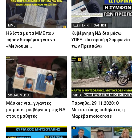
ΜΜΕ
ΕΞΩΤΕΡΙΚΗ ΠΟΛΙΤΙΚΗ
Η λίστα με τα ΜΜΕ που
Κυβέρνηση ΝΔ δια μέσω
πήραν διαφήμιση για να
ΥΠΕΞ: «Ιστορική η Συμφωνία
«Μείνουμε...
των Πρεσπών»
SOCIAL MEDIA
VIDEO
Μάσκες για…γίγαντες
Πάρνηθα, 29.11.2020: Ο
μοίρασε η κυβέρνηση της ΝΔ
Μητσοτάκης ποδήλατο, η
στους μαθητές
Μαρέβα motocross