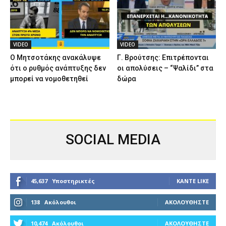
VIDEO
VIDEO
Ο Μητσοτάκης ανακάλυψε
Γ. Βρούτσης: Επιτρέπονται
ότι ο ρυθμός ανάπτυξης δεν
οι απολύσεις – “Ψαλίδι” στα
μπορεί να νομοθετηθεί
δώρα
SOCIAL MEDIA
45,637
Υποστηρικτές
ΚΆΝΤΕ LIKE
138
Ακόλουθοι
ΑΚΟΛΟΥΘΉΣΤΕ
10,474
Ακόλουθοι
ΑΚΟΛΟΥΘΉΣΤΕ