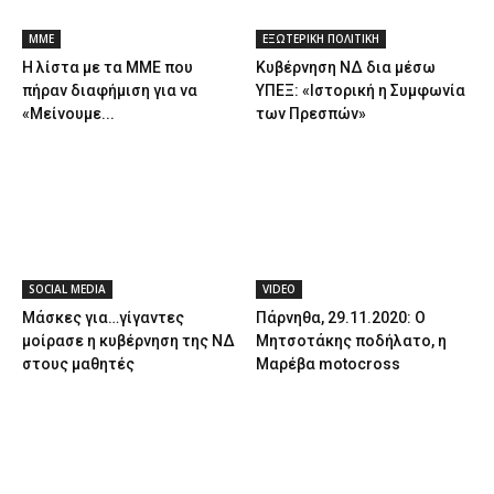
ΜΜΕ
ΕΞΩΤΕΡΙΚΗ ΠΟΛΙΤΙΚΗ
Η λίστα με τα ΜΜΕ που
Κυβέρνηση ΝΔ δια μέσω
πήραν διαφήμιση για να
ΥΠΕΞ: «Ιστορική η Συμφωνία
«Μείνουμε...
των Πρεσπών»
SOCIAL MEDIA
VIDEO
Μάσκες για…γίγαντες
Πάρνηθα, 29.11.2020: Ο
μοίρασε η κυβέρνηση της ΝΔ
Μητσοτάκης ποδήλατο, η
στους μαθητές
Μαρέβα motocross