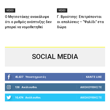
VIDEO
VIDEO
Ο Μητσοτάκης ανακάλυψε
Γ. Βρούτσης: Επιτρέπονται
ότι ο ρυθμός ανάπτυξης δεν
οι απολύσεις – “Ψαλίδι” στα
μπορεί να νομοθετηθεί
δώρα
SOCIAL MEDIA
45,637
Υποστηρικτές
ΚΆΝΤΕ LIKE
138
Ακόλουθοι
ΑΚΟΛΟΥΘΉΣΤΕ
10,474
Ακόλουθοι
ΑΚΟΛΟΥΘΉΣΤΕ