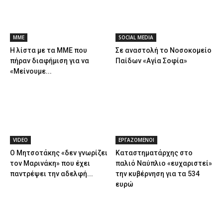
ΜΜΕ
SOCIAL MEDIA
Η λίστα με τα ΜΜΕ που
Σε αναστολή το Νοσοκομείο
πήραν διαφήμιση για να
Παίδων «Αγία Σοφία»
«Μείνουμε...
VIDEO
ΕΡΓΑΖΟΜΕΝΟΙ
Ο Μητσοτάκης «δεν γνωρίζει
Καταστηματάρχης στο
τον Μαρινάκη» που έχει
παλιό Ναύπλιο «ευχαριστεί»
παντρέψει την αδελφή...
την κυβέρνηση για τα 534
ευρώ