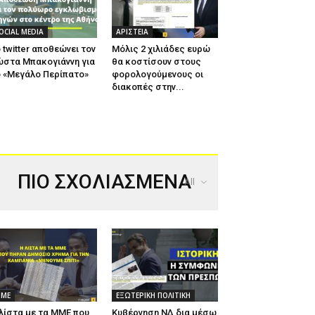
OCIAL MEDIA
ΑΡΙΣΤΕΙΑ
 twitter αποθεώνει τον
Μόλις 2 χιλιάδες ευρώ
ώστα Μπακογιάννη για
θα κοστίσουν στους
 «Μεγάλο Περίπατο»
φορολογούμενους οι
διακοπές στην...
ΠΙΟ ΣΧΟΛΙΑΣΜΕΝΑ
All
ΜΕ
ΕΞΩΤΕΡΙΚΗ ΠΟΛΙΤΙΚΗ
λίστα με τα ΜΜΕ που
Κυβέρνηση ΝΔ δια μέσω