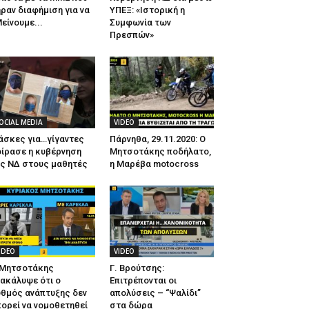
ραν διαφήμιση για να
ΥΠΕΞ: «Ιστορική η
είνουμε...
Συμφωνία των
Πρεσπών»
OCIAL MEDIA
VIDEO
άσκες για…γίγαντες
Πάρνηθα, 29.11.2020: Ο
ίρασε η κυβέρνηση
Μητσοτάκης ποδήλατο,
ης ΝΔ στους μαθητές
η Μαρέβα motocross
IDEO
VIDEO
 Μητσοτάκης
Γ. Βρούτσης:
ακάλυψε ότι ο
Επιτρέπονται οι
θμός ανάπτυξης δεν
απολύσεις – “Ψαλίδι”
ορεί να νομοθετηθεί
στα δώρα