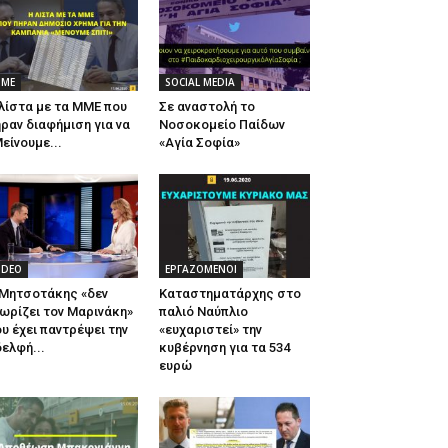
ΜΕ
SOCIAL MEDIA
λίστα με τα ΜΜΕ που
Σε αναστολή το
ραν διαφήμιση για να
Νοσοκομείο Παίδων
είνουμε...
«Αγία Σοφία»
IDEO
ΕΡΓΑΖΟΜΕΝΟΙ
 Μητσοτάκης «δεν
Καταστηματάρχης στο
ωρίζει τον Μαρινάκη»
παλιό Ναύπλιο
υ έχει παντρέψει την
«ευχαριστεί» την
ελφή...
κυβέρνηση για τα 534
ευρώ