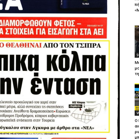
πή
«Μ
S
Μ
μο
τ
V
Ο
αν
ρυ
μπ