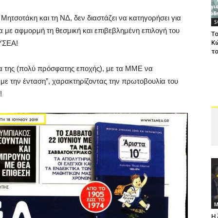
ν Μητσοτάκη και τη ΝΔ, δεν διαστάζει να κατηγορήσει για
S
α με αφμορμή τη θεσμική και επιβεβλημένη επιλογή του
Το
Κ
ΚΥΣΕΑ!
το
α της (πολύ πρόσφατης εποχής), με τα ΜΜΕ να
με την ένταση”, χαρακτηρίζοντας την πρωτοβουλία του
!
Μ
Η 