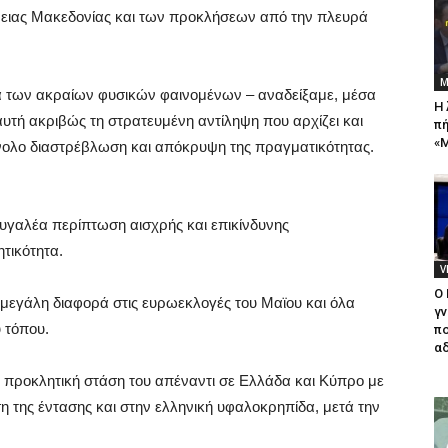
όρειας Μακεδονίας και των προκλήσεων από την πλευρά
Μ
α των ακραίων φυσικών φαινομένων – αναδείξαμε, μέσα
Η 
υτή ακριβώς τη στρατευμένη αντίληψη που αρχίζει και
πή
«Μ
σύνολο διαστρέβλωση και απόκρυψη της πραγματικότητας.
υγαλέα περίπτωση αισχρής και επικίνδυνης
τικότητα.
V
Ο
ε μεγάλη διαφορά στις ευρωεκλογές του Μαϊου και όλα
γν
υ τόπου.
πο
αδ
ν προκλητική στάση του απέναντι σε Ελλάδα και Κύπρο με
η της έντασης και στην ελληνική υφαλοκρηπίδα, μετά την