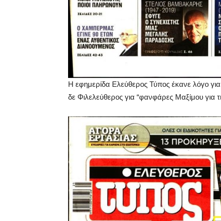
Η εφημερίδα Ελεύθερος Τύπος έκανε λόγο για “
δε Φιλελεύθερος για “φανφάρες Μαξίμου για τι